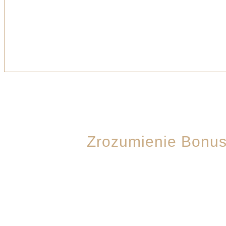
ZROZUMIENIE
Zrozumienie Bonus
Zrozumienie Bonusów i
W dzisiejszym artykule przyjrzy
zrozumieć, jak te oferty mogą w
różnorodności gier i zakładów, 
rodzaje bonusów, ich warunki oraz