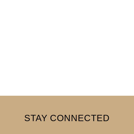
onusów w Mostbet?
Mostbet oferuje bonusy powitalne,
ia z bonusów?
Należy zwrócić uwagę na wymagania dot
 oraz minimalne wpłaty.
sów na wszystkich grach?
Nie wszystkie gry są kwalif
egulamin.
orzystać bonusy?
Należy dobrze planować depozyty, ś
są promocje w Mostbet?
Promocje są regularnie aktua
 oraz świąt.
STAY CONNECTED