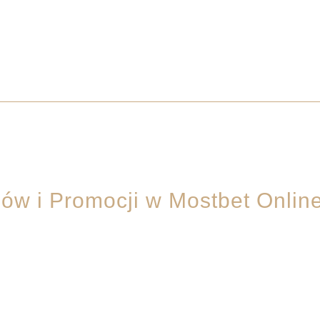
 BONUSÓW I PROMOCJI W MO
ów i Promocji w Mostbet Onlin
 Promocji w Mostbet Online
my się bonusom i promocjom oferowanym przez platform
płynąć na naszą grę i zwiększyć nasze szanse na wygr
przyciąga uwagę użytkowników również dzięki atrakcy
 jak skutecznie z nich korzystać.