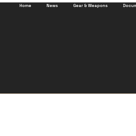
Home
News
Gear & Weapons
Docu