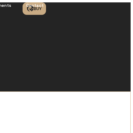
ments
Contact
BUY