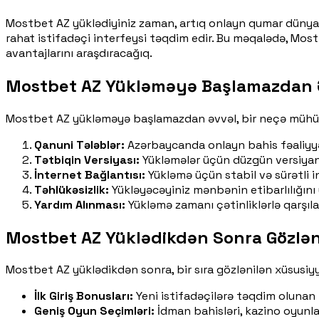
Mostbet AZ yüklədiyiniz zaman, artıq onlayn qumar dünyası
rahat istifadəçi interfeysi təqdim edir. Bu məqalədə, Mos
avantajlarını araşdıracağıq.
Mostbet AZ Yükləməyə Başlamazdan Əv
Mostbet AZ yükləməyə başlamazdan əvvəl, bir neçə mühüm
Qanuni Tələblər:
Azərbaycanda onlayn bahis fəaliyyə
Tətbiqin Versiyası:
Yükləmələr üçün düzgün versiyanı 
İnternet Bağlantısı:
Yükləmə üçün stabil və sürətli in
Təhlükəsizlik:
Yükləyəcəyiniz mənbənin etibarlılığını
Yardım Alınması:
Yükləmə zamanı çətinliklərlə qarşıla
Mostbet AZ Yüklədikdən Sonra Gözlən
Mostbet AZ yüklədikdən sonra, bir sıra gözlənilən xüsusiyyə
İlk Giriş Bonusları:
Yeni istifadəçilərə təqdim olunan i
Geniş Oyun Seçimləri:
İdman bahisləri, kazino oyunlar