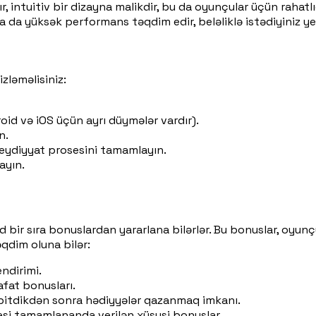
r, intuitiv bir dizayna malikdir, bu da oyunçular üçün rahatlı
 da yüksək performans təqdim edir, beləliklə istədiyiniz ye
zləməlisiniz:
d və iOS üçün ayrı düymələr vardır).
n.
eydiyyat prosesini tamamlayın.
ayın.
bir sıra bonuslardan yararlana bilərlər. Bu bonuslar, oyun
qdim oluna bilər:
ndirimi.
fat bonusları.
bitdikdən sonra hədiyyələr qazanmaq imkanı.
esi tamamlananda verilən xüsusi bonuslar.