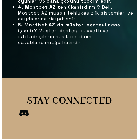
oyunları və daha çoxunu təqdim edir.
4. Mostbet AZ təhlükəsizdirmi?
Bəli,
Mostbet AZ müasir təhlükəsizlik sistemləri və
qaydalarına riayət edir.
5. Mostbet AZ-da müştəri dəstəyi necə
işləyir?
Müştəri dəstəyi qüvvətli və
istifadəçilərin suallarını daim
cavablandırmağa hazırdır.
STAY CONNECTED