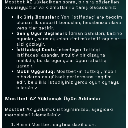
Mostbet AZ yüklədikdən sonra, bir sıra gözlənilən
xüsusiyyətlər və xidmətlər ilə tanış olacaqsınız:
İlk Giriş Bonusları:
Yeni istifadəçilərə təqdim
olunan ilk depozit bonusları, hesabınıza əlavə
vəsaitlər gətirir.
Geniş Oyun Seçimləri:
İdman bahisləri, kazino
oyunları, şans oyunları kimi müxtəlif oyunlar
sizi gözləyir.
İstifadəçi Dostu İnterfeys:
Tətbiqi
istifadəsi asandır, intuitiv bir dizayna
malikdir, bu da oyunçular üçün rahatlıq
yaradır.
Mobil Uyğunluq:
Mostbet-in tətbiqi, mobil
cihazlarda da yüksək performans təqdim
edir, beləliklə istədiyiniz yerdə oyun oynaya
bilərsiniz.
Mostbet AZ Yükləmək Üçün Addımlar
Mostbet AZ yükləmək istəyirsinizsə, aşağıdakı
mərhələləri izləməlisiniz:
Rəsmi Mostbet saytına daxil olun.