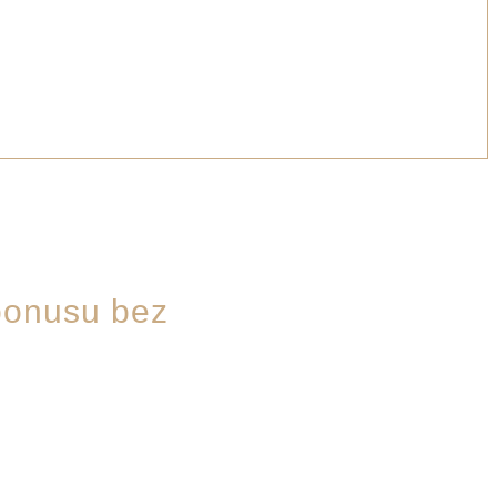
 bonusu bez
ez depozytu Mostbet
 może być kluczowym czynnikiem
bet, nie tylko przyciągają