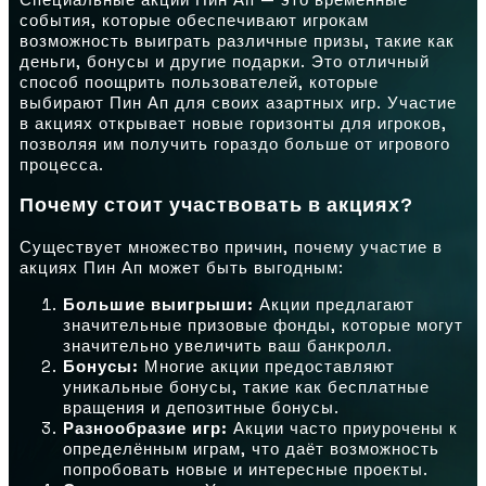
события, которые обеспечивают игрокам
возможность выиграть различные призы, такие как
деньги, бонусы и другие подарки. Это отличный
способ поощрить пользователей, которые
выбирают Пин Ап для своих азартных игр. Участие
в акциях открывает новые горизонты для игроков,
позволяя им получить гораздо больше от игрового
процесса.
Почему стоит участвовать в акциях?
Существует множество причин, почему участие в
акциях Пин Ап может быть выгодным:
Большие выигрыши:
Акции предлагают
значительные призовые фонды, которые могут
значительно увеличить ваш банкролл.
Бонусы:
Многие акции предоставляют
уникальные бонусы, такие как бесплатные
вращения и депозитные бонусы.
Разнообразие игр:
Акции часто приурочены к
определённым играм, что даёт возможность
попробовать новые и интересные проекты.