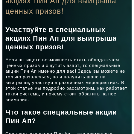
акциях Пин Ап для выигрыша
ценных призов!
Участвуйте в специальных
акциях Пин Ап для выигрыша
ценных призов!
Если вы ищете возможность стать обладателем
ценных призов и ощутить азарт, то специальные
акции Пин Ап именно для вас! Здесь вы можете не
только развлечься, но и получить шанс на
выигрыши, участвуя в различных мероприятиях. В
этой статье мы подробно рассмотрим, как работает
такая система, и почему стоит обратить на нее
внимание.
Что такое специальные акции
Пин Ап?
Специальные акции Пин Ап — это временные