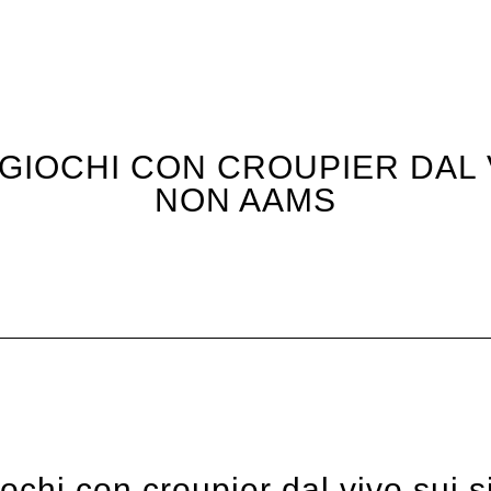
 GIOCHI CON CROUPIER DAL V
NON AAMS
iochi con croupier dal vivo sui s