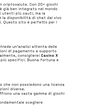
in criptovalute. Con 20+ giochi
 è già ben integrato nel mondo
 utenti più cauti, ma la
a disponibilità di chat dal vivo
. Questo sito è perfetto per i
chiede un’analisi attenta delle
pzioni di pagamento e supporto
nalmente, consiglierei
Casino X
 più specifici. Buona fortuna e
co che non possiedono una licenza
zioni diverse.
ffrono una vasta gamma di giochi
 fondamentale scegliere