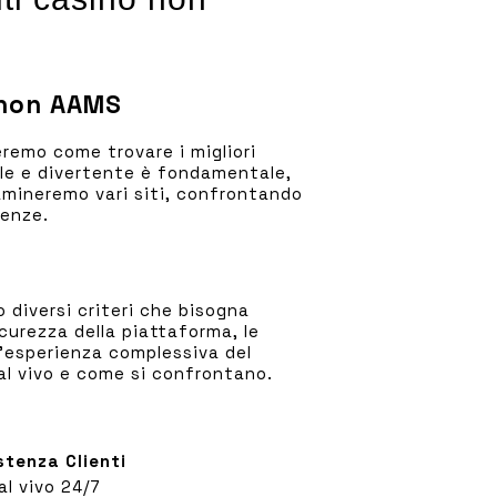
o non AAMS
eremo come trovare i migliori
ile e divertente è fondamentale,
amineremo vari siti, confrontando
genze.
o diversi criteri che bisogna
sicurezza della piattaforma, le
l’esperienza complessiva del
dal vivo e come si confrontano.
stenza Clienti
al vivo 24/7