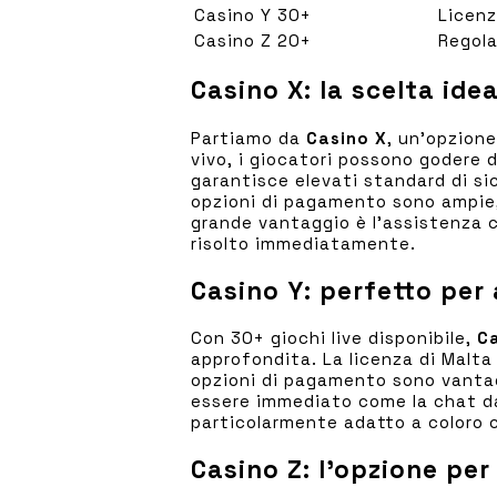
Casino Y
30+
Licenz
Casino Z
20+
Regol
Casino X: la scelta ide
Partiamo da
Casino X
, un’opzione
vivo, i giocatori possono godere 
garantisce elevati standard di si
opzioni di pagamento sono ampie
grande vantaggio è l’assistenza cl
risolto immediatamente.
Casino Y: perfetto per 
Con 30+ giochi live disponibile,
C
approfondita. La licenza di Malta 
opzioni di pagamento sono vantagg
essere immediato come la chat dal
particolarmente adatto a coloro c
Casino Z: l’opzione per 