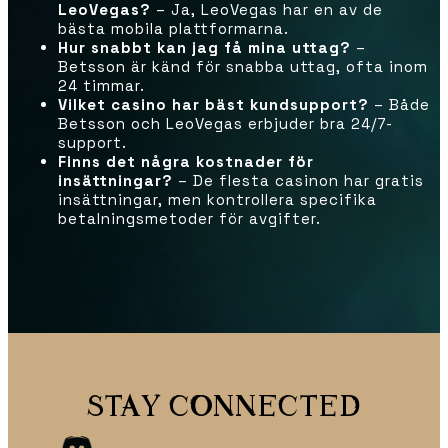
LeoVegas?
– Ja, LeoVegas har en av de
bästa mobila plattformarna.
Hur snabbt kan jag få mina uttag?
–
Betsson är känd för snabba uttag, ofta inom
24 timmar.
Vilket casino har bäst kundsupport?
– Både
Betsson och LeoVegas erbjuder bra 24/7-
support.
Finns det några kostnader för
insättningar?
– De flesta casinon har gratis
insättningar, men kontrollera specifika
betalningsmetoder för avgifter.
STAY CONNECTED