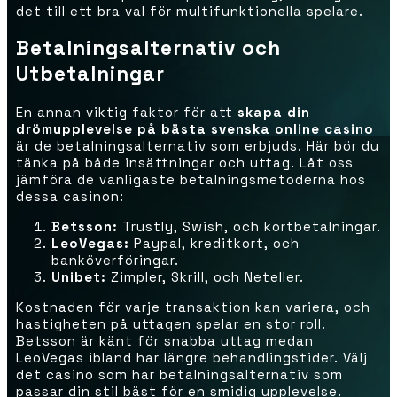
det till ett bra val för multifunktionella spelare.
Betalningsalternativ och
Utbetalningar
En annan viktig faktor för att
skapa din
drömupplevelse på bästa svenska online casino
är de betalningsalternativ som erbjuds. Här bör du
tänka på både insättningar och uttag. Låt oss
jämföra de vanligaste betalningsmetoderna hos
dessa casinon:
Betsson:
Trustly, Swish, och kortbetalningar.
LeoVegas:
Paypal, kreditkort, och
banköverföringar.
Unibet:
Zimpler, Skrill, och Neteller.
Kostnaden för varje transaktion kan variera, och
hastigheten på uttagen spelar en stor roll.
Betsson är känt för snabba uttag medan
LeoVegas ibland har längre behandlingstider. Välj
det casino som har betalningsalternativ som
passar din stil bäst för en smidig upplevelse.