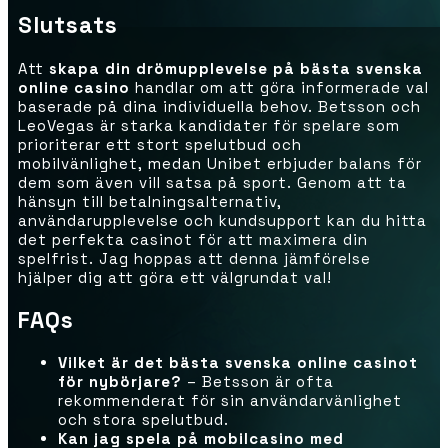
Slutsats
Att
skapa din drömupplevelse på bästa svenska
online casino
handlar om att göra informerade val
baserade på dina individuella behov. Betsson och
LeoVegas är starka kandidater för spelare som
prioriterar ett stort spelutbud och
mobilvänlighet, medan Unibet erbjuder balans för
dem som även vill satsa på sport. Genom att ta
hänsyn till betalningsalternativ,
användarupplevelse och kundsupport kan du hitta
det perfekta casinot för att maximera din
spelfrist. Jag hoppas att denna jämförelse
hjälper dig att göra ett välgrundat val!
FAQs
Vilket är det bästa svenska online casinot
för nybörjare?
– Betsson är ofta
rekommenderat för sin användarvänlighet
och stora spelutbud.
Kan jag spela på mobilcasino med