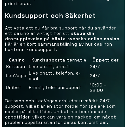
prioriterad.
Kundsupport och Säkerhet
Att veta att du får bra support när du använder
ett casino är viktigt för att
skapa din
drömupplevelse på bästa svenska online casino
.
Här är en kort sammanställning av hur casinon
hanterar kundsupport:
Casino
Kundsupportalternativ
Öppettider
Betsson
Live chatt, e-mail
24/7
Live chatt, telefon, e-
LeoVegas
24/7
mail
10:00 –
Unibet
E-mail, telefonsupport
22:00
Betsson och LeoVegas erbjuder utmärkt 24/7-
support, vilket är en stor fördel för spelare som
spelar på olika tider. Unibet har begränsade
öppettider, vilket kan vara en nackdel om något
problem uppstår utanför deras kontorstider.