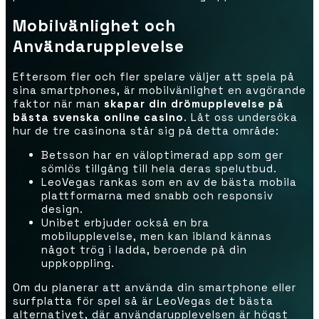
Mobilvänlighet och
Användarupplevelse
Eftersom fler och fler spelare väljer att spela på
sina smartphones, är mobilvänlighet en avgörande
faktor när man
skapar din drömupplevelse på
bästa svenska online casino
. Låt oss undersöka
hur de tre casinona står sig på detta område:
Betsson har en väloptimerad app som ger
sömlös tillgång till hela deras spelutbud.
LeoVegas rankas som en av de bästa mobila
plattformarna med snabb och responsiv
design.
Unibet erbjuder också en bra
mobilupplevelse, men kan ibland kännas
något trög i ladda, beroende på din
uppkoppling.
Om du planerar att använda din smartphone eller
surfplatta för spel så är LeoVegas det bästa
alternativet, där användarupplevelsen är högst