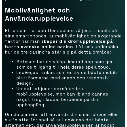
Mobilvänlighet och
Användarupplevelse
Eftersom fler och fler spelare väljer att spela på
sina smartphones, är mobilvänlighet en avgörande
faktor när man
skapar din drömupplevelse på
bästa svenska online casino
. Låt oss undersöka
hur de tre casinona står sig på detta område:
Betsson har en väloptimerad app som ger
sömlös tillgång till hela deras spelutbud.
LeoVegas rankas som en av de bästa mobila
plattformarna med snabb och responsiv
design.
Unibet erbjuder också en bra
mobilupplevelse, men kan ibland kännas
något trög i ladda, beroende på din
uppkoppling.
Om du planerar att använda din smartphone eller
surfplatta för spel så är LeoVegas det bästa
alternativet, där användarupplevelsen är högst