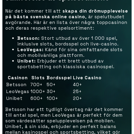
När det kommer till att
skapa din drömupplevelse
på bästa svenska online casino
, är spelutbudet
avgörande. Här är en lista över några toppcasinon
och deras respektive spelsortiment:
Betsson:
Stort utbud av över 1 000 spel,
inklusive slots, bordsspel och live-casino.
LeoVegas:
Känd för sina omfattande slots
och mobilvänliga plattform.
Unibet:
Erbjuder ett brett utbud av
sportsbetting och klassiska casinospel.
Casinon
Slots
Bordsspel
Live Casino
Betsson
700+
50+
40+
LeoVegas
1000+
30+
25+
Unibet
600+
100+
20+
Betsson har ett tydligt övertag när det kommer
till antal spel, men LeoVegas är perfekt för dem
som värdesätter spelupplevelsen på mobilen.
Unibet, å sin sida, erbjuder en perfekt balans
mellan kasinospel och sportsbetting, vilket gör