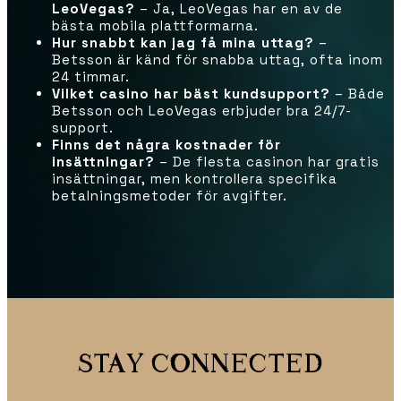
LeoVegas?
– Ja, LeoVegas har en av de
bästa mobila plattformarna.
Hur snabbt kan jag få mina uttag?
–
Betsson är känd för snabba uttag, ofta inom
24 timmar.
Vilket casino har bäst kundsupport?
– Både
Betsson och LeoVegas erbjuder bra 24/7-
support.
Finns det några kostnader för
insättningar?
– De flesta casinon har gratis
insättningar, men kontrollera specifika
betalningsmetoder för avgifter.
STAY CONNECTED