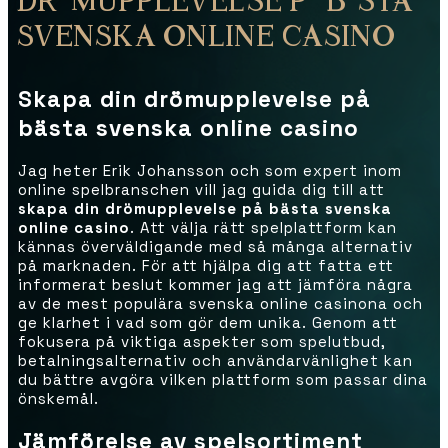
drömupplevelse på bästa
svenska online casino
Skapa din drömupplevelse på
bästa svenska online casino
Jag heter Erik Johansson och som expert inom
online spelbranschen vill jag guida dig till att
skapa din drömupplevelse på bästa svenska
online casino
. Att välja rätt spelplattform kan
kännas överväldigande med så många alternativ
på marknaden. För att hjälpa dig att fatta ett
informerat beslut kommer jag att jämföra några
av de mest populära svenska online casinona och
ge klarhet i vad som gör dem unika. Genom att
fokusera på viktiga aspekter som spelutbud,
betalningsalternativ och användarvänlighet kan
du bättre avgöra vilken plattform som passar dina
önskemål.
Jämförelse av spelsortiment