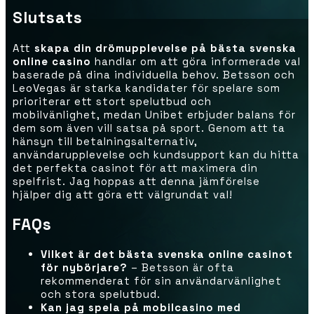
Slutsats
Att
skapa din drömupplevelse på bästa svenska
online casino
handlar om att göra informerade val
baserade på dina individuella behov. Betsson och
LeoVegas är starka kandidater för spelare som
prioriterar ett stort spelutbud och
mobilvänlighet, medan Unibet erbjuder balans för
dem som även vill satsa på sport. Genom att ta
hänsyn till betalningsalternativ,
användarupplevelse och kundsupport kan du hitta
det perfekta casinot för att maximera din
spelfrist. Jag hoppas att denna jämförelse
hjälper dig att göra ett välgrundat val!
FAQs
Vilket är det bästa svenska online casinot
för nybörjare?
– Betsson är ofta
rekommenderat för sin användarvänlighet
och stora spelutbud.
Kan jag spela på mobilcasino med