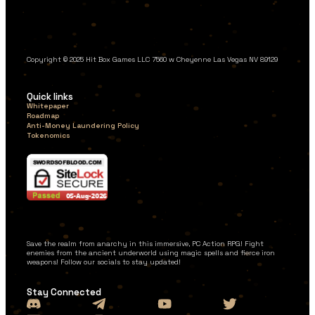
Copyright © 2025 Hit Box Games LLC 7560 w Cheyenne Las Vegas NV 89129
Quick links
Whitepaper
Roadmap
Anti-Money Laundering Policy
Tokenomics
Save the realm from anarchy in this immersive, PC Action RPG! Fight
enemies from the ancient underworld using magic spells and fierce iron
weapons! Follow our socials to stay updated!
Stay Connected