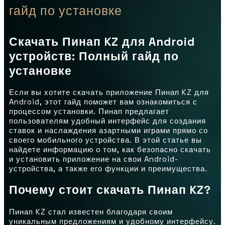
гайд по установке
Скачать Пинап KZ для Android
устройств: Полный гайд по
установке
Если вы хотите скачать приложение Пинап KZ для
Android, этот гайд поможет вам ознакомиться с
процессом установки. Пинап предлагает
пользователям удобный интерфейс для создания
ставок и наслаждения азартными играми прямо со
своего мобильного устройства. В этой статье вы
найдете информацию о том, как безопасно скачать
и установить приложение на свои Android-
устройства, а также его функции и преимущества.
Почему стоит скачать Пинап KZ?
Пинап KZ стал известен благодаря своим
уникальным предложениям и удобному интерфейсу.