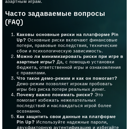
азартным играм.
Часто задаваемые вопросы
(FAQ)
Каковы основные риски на платформе Pin
Up?
Основные риски включают финансовые
потери, правовые последствия, технические
сбои и психологическую зависимость.
Можно ли минимизировать риски при игре в
азартные игры?
Да, с помощью установки
бюджета, ответственной игры и ознакомления
с правилами.
Что такое демо-режим и как он помогает?
Демо-режим позволяет игрокам пробовать
игры без риска потери реальных денег.
Почему важно понимать риски?
Это
помогает избежать нежелательных
последствий и наслаждаться игрой более
осознанно.
Как защитить свои данные на платформе
Pin Up?
Используйте надежные пароли,
двухфакторную аутентификацию и избегайте