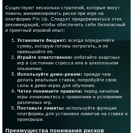
Существуют несколько стратегий, которые могут
помочь минимизировать риски при игре на
платформе Pin Up. Следует придерживаться этих
рекомендаций, чтобы обеспечить себе безопасный
и приятный игровой опыт:
Установите бюджет:
всегда определяйте
сумму, которую готовы потратить, и не
превышайте ее.
Играйте ответственно:
избегайте азартных
игр в состоянии стресса или в алкогольном
опьянении.
Используйте демо-режим:
прежде чем
делать реальные ставки, попробуйте свои
силы в демо-играх для обучения.
Четко понимаете правила:
перед началом
игры ознакомьтесь с правилами и условиями
различных игр.
Поставьте лимиты:
используйте функции
платформы для установки лимитов на ставки и
проигрыши.
Преимущества понимания рисков