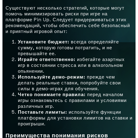
Существуют несколько стратегий, которые могут
помочь минимизировать риски при игре на
платформе Pin Up. Следует придерживаться этих
рекомендаций, чтобы обеспечить себе безопасный
и приятный игровой опыт:
Установите бюджет:
всегда определяйте
сумму, которую готовы потратить, и не
превышайте ее.
Играйте ответственно:
избегайте азартных
игр в состоянии стресса или в алкогольном
опьянении.
Используйте демо-режим:
прежде чем
делать реальные ставки, попробуйте свои
силы в демо-играх для обучения.
Четко понимаете правила:
перед началом
игры ознакомьтесь с правилами и условиями
различных игр.
Поставьте лимиты:
используйте функции
платформы для установки лимитов на ставки и
проигрыши.
Преимущества понимания рисков