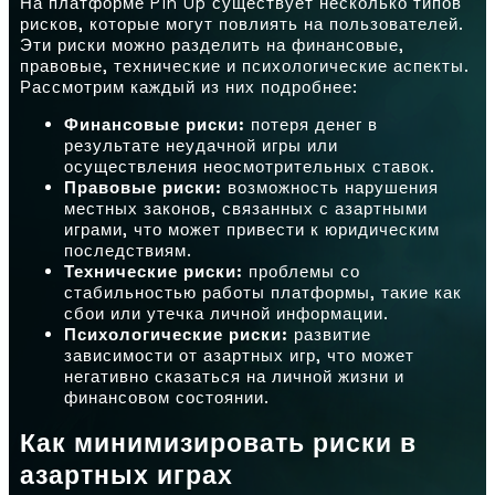
На платформе Pin Up существует несколько типов
рисков, которые могут повлиять на пользователей.
Эти риски можно разделить на финансовые,
правовые, технические и психологические аспекты.
Рассмотрим каждый из них подробнее:
Финансовые риски:
потеря денег в
результате неудачной игры или
осуществления неосмотрительных ставок.
Правовые риски:
возможность нарушения
местных законов, связанных с азартными
играми, что может привести к юридическим
последствиям.
Технические риски:
проблемы со
стабильностью работы платформы, такие как
сбои или утечка личной информации.
Психологические риски:
развитие
зависимости от азартных игр, что может
негативно сказаться на личной жизни и
финансовом состоянии.
Как минимизировать риски в
азартных играх