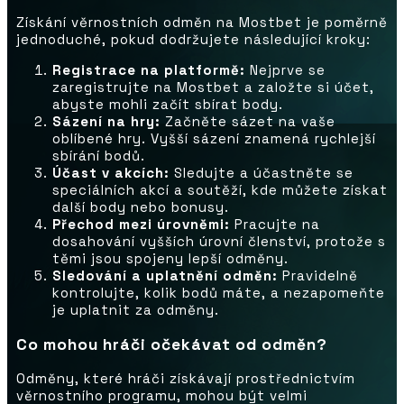
Získání věrnostních odměn na Mostbet je poměrně
jednoduché, pokud dodržujete následující kroky:
Registrace na platformě:
Nejprve se
zaregistrujte na Mostbet a založte si účet,
abyste mohli začít sbírat body.
Sázení na hry:
Začněte sázet na vaše
oblíbené hry. Vyšší sázení znamená rychlejší
sbírání bodů.
Účast v akcích:
Sledujte a účastněte se
speciálních akcí a soutěží, kde můžete získat
další body nebo bonusy.
Přechod mezi úrovněmi:
Pracujte na
dosahování vyšších úrovní členství, protože s
těmi jsou spojeny lepší odměny.
Sledování a uplatnění odměn:
Pravidelně
kontrolujte, kolik bodů máte, a nezapomeňte
je uplatnit za odměny.
Co mohou hráči očekávat od odměn?
Odměny, které hráči získávají prostřednictvím
věrnostního programu, mohou být velmi