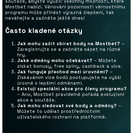
soutěže, abyste využili všechny možnosti, které
Mostbet nabízí. Věnování pozornosti věrnostnímu
programu může přinést výrazná zlepšení, tak
neváhejte a začněte ještě dnes!
Často kladené otázky
Jak mohu začít sbírat body na Mostbet?
–
Zaregistrujte se a začněte sázet na různé
hry.
Jaké odměny mohu očekávat?
– Můžete
získat bonusy, free spiny, cashback a více.
Jak funguje přechod mezi úrovněmi?
–
Získáváním více bodů postupujete na vyšší
úrovně s lepšími odměnami.
Existují speciální akce pro členy programu?
– Ano, Mostbet pravidelně pořádá exkluzivní
akce a soutěže.
Jak mohu sledovat své body a odměny?
–
Můžete to udělat prostřednictvím
uživatelského rozhraní na platformě.