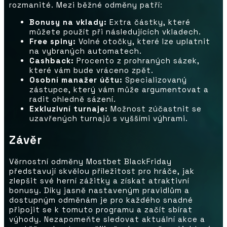
rozmanité. Mezi běžné odměny patří:
Bonusy na vklady:
Extra částky, které
můžete použít při následujících vkladech.
Free spiny:
Volné otočky, které lze uplatnit
na vybraných automatech.
Cashback:
Procento z prohraných sázek,
které vám bude vráceno zpět.
Osobní manažer účtu:
Specializovaný
zástupce, který vám může argumentovat a
radit ohledně sázení.
Exkluzivní turnaje:
Možnost zúčastnit se
uzavřených turnajů s vyššími výhrami.
Závěr
Věrnostní odměny Mostbet BlackFriday
představují skvělou příležitost pro hráče, jak
zlepšit své herní zážitky a získat atraktivní
bonusy. Díky jasně nastaveným pravidlům a
dostupným odměnám je pro každého snadné
připojit se k tomuto programu a začít sbírat
výhody. Nezapomeňte sledovat aktuální akce a