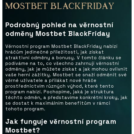
Mostbet BlackFriday
Podrobný pohled na věrnostní
odměny Mostbet BlackFriday
Věrnostní program Mostbet BlackFriday nabízí
hráčům jedinečné příležitosti, jak získat
atraktivní odměny a bonusy. V tomto článku se
podíváme na to, co všechno zahrnují věrnostní
odměny, jak je můžete získat a jak mohou ovlivnit
vaše herní zážitky. Mostbet se snaží odměnit své
věrné uživatele a přilákat nové hráče
prostřednictvím různých výhod, které tento
program nabízí. Pochopíme, jaká je struktura
těchto odměn, a představíme konkrétní kroky, jak
se dostat k maximálním benefitům v rámci
tohoto program.
Jak funguje věrnostní program
Mostbet?