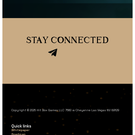
STAY CONNECTED
Copyright © 2025 Hit Box Games LLC 7560 w Cheyenne Las Vegas NV 89129
Quick links
Whitepaper
Roadmap