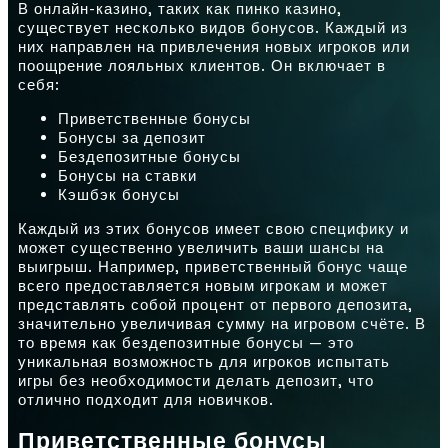
В онлайн-казино, таких как пинко казино,
существует несколько видов бонусов. Каждый из
них направлен на привлечения новых игроков или
поощрение лояльных клиентов. Он включает в
себя:
Приветственные бонусы
Бонусы за депозит
Бездепозитные бонусы
Бонусы на ставки
Кэшбэк бонусы
Каждый из этих бонусов имеет свою специфику и
может существенно увеличить ваши шансы на
выигрыш. Например, приветственный бонус чаще
всего предоставляется новым игрокам и может
представлять собой процент от первого депозита,
значительно увеличивая сумму на игровом счёте. В
то время как бездепозитные бонусы — это
уникальная возможность для игроков испытать
игры без необходимости делать депозит, что
отлично подходит для новичков.
Приветственные бонусы