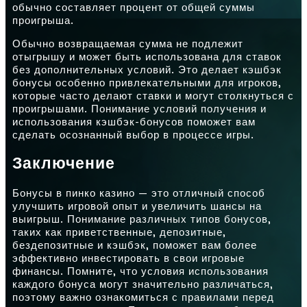
обычно составляет процент от общей суммы
проигрыша.
Обычно возвращаемая сумма не подлежит
отыгрышу и может быть использована для ставок
без дополнительных условий. Это делает кэшбэк
бонусы особенно привлекательными для игроков,
которые часто делают ставки и могут столкнуться с
проигрышами. Понимание условий получения и
использования кэшбэк-бонусов поможет вам
сделать осознанный выбор в процессе игры.
Заключение
Бонусы в пинко казино — это отличный способ
улучшить игровой опыт и увеличить шансы на
выигрыш. Понимание различных типов бонусов,
таких как приветственные, депозитные,
бездепозитные и кэшбэк, поможет вам более
эффективно инвестировать в свои игровые
финансы. Помните, что условия использования
каждого бонуса могут значительно различаться,
поэтому важно ознакомиться с правилами перед