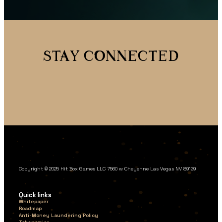
STAY CONNECTED
Copyright © 2025 Hit Box Games LLC 7560 w Cheyenne Las Vegas NV 89129
Quick links
Whitepaper
Roadmap
Anti-Money Laundering Policy