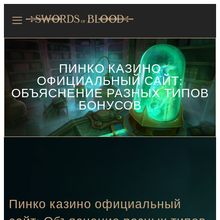
ПИНКО КАЗИНО
ОФИЦИАЛЬНЫЙ САЙТ:
ОБЪЯСНЕНИЕ РАЗНЫХ ТИПОВ
БОНУСОВ
Пинко казино официальный