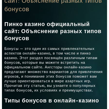
сайт: Объяснение разных типов
бонусов
Пинко казино официальный
сайт: Объяснение разных типов
бонусов
Бонусы — это один из самых привлекательных
аспектов онлайн-казино, в том числе и пинко
казино. Этот раздел посвящён различным типам
бонусов, которые вы можете встретить на
официальном сайте. Ангсторы онлайн-казино
предлагают множество вариантов для привлечения
игроков, и понимание этих бонусов поможет вам
лучше ориентироваться в мире азартных игр.
Прочитав эту статью, вы узнаете о популярных
типах бонусов, их условиях и преимуществах.
Типы бонусов в онлайн-казино