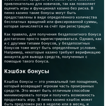
привлекательно для новичков, так как позволяет
оценить игры и функционал казино без риска. В
пинко казино такие бонусы могут быть
предоставлены в виде определённого количества
бесплатных вращений или фиксированной суммы,
которая зачисляется на счёт при регистрации.
Как правило, для получения бездепозитного бонуса
достаточно просто зарегистрироваться. Однако, как
и с другими типами бонусов, у бездепозитных
бонусов тоже могут быть определённые условия.
Например, некоторые казино требуют верификацию
аккаунта для вывода средств, полученных с
помощью такого бонуса.
Кэшбэк бонусы
Кэшбэк бонусы — это уникальный тип поощрения,
который возвращает игрокам часть проигранных
средств. Это может быть отличным способом
минимизировать потери и получить возможность
продолжать игру. В пинко казино кэшбэк может
быть предложен раз в неделю или в месяц, и