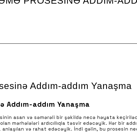
ƏMƏ PROSESINƏ ADDIM-AD
osesinə Addım-addım Yanaşma
inə Addım-addım Yanaşma
nin asan və səmərəli bir şəkildə necə həyata keçirilə
an mərhələləri ardıcıllıqla təsvir edəcəyik. Hər bir addı
anlaşılan və rahat edəcəyik. İndi gəlin, bu prosesin ne