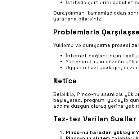
İstifadə şərtlərini qəbul etmə
Quraşdırmanı tamamladıqdan sonra
yararlana bilərsiniz!
Problemlərlə Qarşılaşsa
Yükləmə və quraşdırma prosesi zama
İnternet bağlantınızın fəaliy
Yüklənən faylın düzgün yükl
Uygun cihazı yoxlayın; bəzən 
Nəticə
Beləliklə, Pinco-nu asanlıqla yük
başlayaraq, proqramı yükləyib qur
addımı düzgün olaraq yerinə yetir
Tez-tez Verilən Suallar
Pinco-nu haradan yükləyim
Pinco-nun sistem tələbləri h