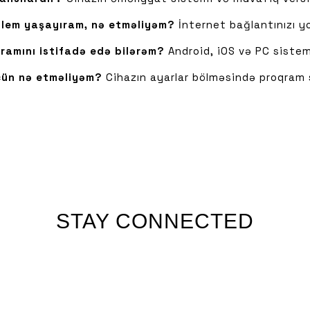
blem yaşayıram, nə etməliyəm?
İnternet bağlantınızı y
ramını istifadə edə bilərəm?
Android, iOS və PC sistem
çün nə etməliyəm?
Cihazın ayarlar bölməsində proqram s
STAY CONNECTED