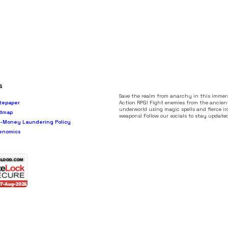
s
Save the realm from anarchy in this immers
tepaper
Action RPG! Fight enemies from the ancien
underworld using magic spells and fierce ir
dmap
weapons! Follow our socials to stay update
i-Money Laundering Policy
enomics