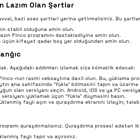
 Lazım Olan Şərtlər
l, bəzi əsas şərtləri yerinə yetirməlisiniz. Bu şərtlər
ızın stabil olduğuna əmin olun.
hazın Pinco proqramını dəstəklədiyinə əmin olun.
ə üçün kifayət qədər boş yer olduğundan əmin olun.
lanğıc
ək. Aşağıdakı addımları izləmək sizə köməklik edəcək:
Pinco-nun rəsmi vebsaytına daxil olun. Bu, yükləmə pros
tın ana səhifəsində ‘Yüklə’ bölməsini tapın və üzərinə k
ğun olan versiyanı seçin. Android, iOS və ya PC versiyala
 versiyanı yükləmək üçün ‘Yüklə’ düyməsini basın.
üklənmiş faylı açın və quraşdırma ekranını izləyin; tələ
qramı quraşdırmalısınız. Quraşdırma prosesi adətən ik
lənmiş faylı tapır və açırsınız.