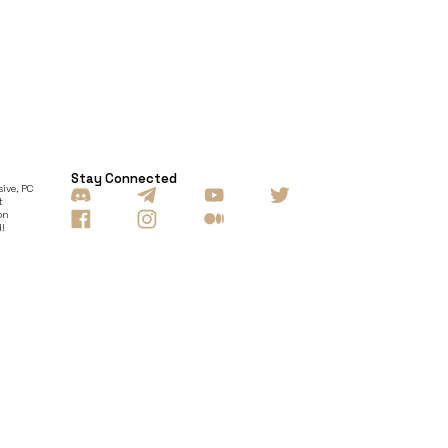
Stay Connected
ive, PC
t
on
d!