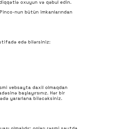
ı diqqətlə oxuyun və qəbul edin.
 Pinco-nun bütün imkanlarından
tifadə edə bilərsiniz:
Rəsmi vebsayta daxil olmaqdan
əsinə başlayırsınız. Hər bir
ədə yararlana biləcəksiniz.
ası olmalıdır; onları rəsmi saytda