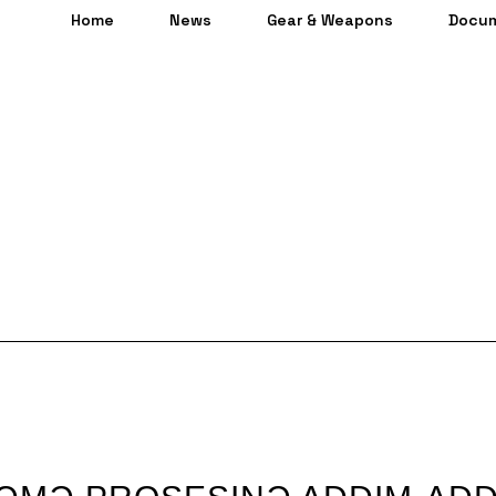
Home
News
Gear & Weapons
Docu