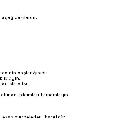
 aşağıdakılardır:
esinin başlanğıcıdır.
likləyin.
rı ola bilər.
b olunan addımları tamamlayın.
i əsas mərhələdən ibarətdir: