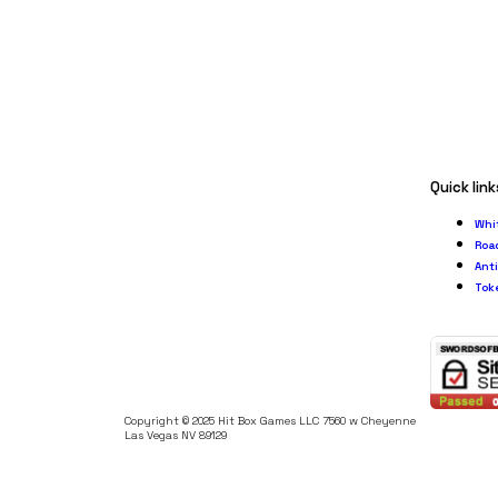
Quick link
Whi
Roa
Ant
Tok
Copyright © 2025 Hit Box Games LLC 7560 w Cheyenne
Las Vegas NV 89129