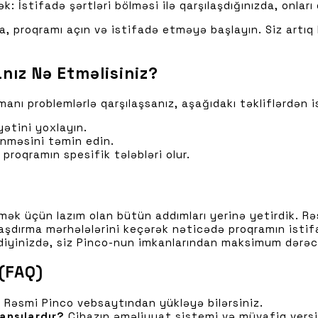
k: İstifadə şərtləri bölməsi ilə qarşılaşdığınızda, onlar
, proqramı açın və istifadə etməyə başlayın. Siz artıq
nız Nə Etməlisiniz?
nı problemlərlə qarşılaşsanız, aşağıdakı təkliflərdən is
yətini yoxlayın.
ənməsini təmin edin.
proqramın spesifik tələbləri olur.
ləmək üçün lazım olan bütün addımları yerinə yetirdik. 
aşdırma mərhələlərini keçərək nəticədə proqramın istifad
diyinizdə, siz Pinco-nun imkanlarından maksimum dərəc
 (FAQ)
?
Rəsmi Pinco vebsaytından yükləyə bilərsiniz.
ansılardır?
Cihazın əməliyyat sistemi və müvafiq versiy