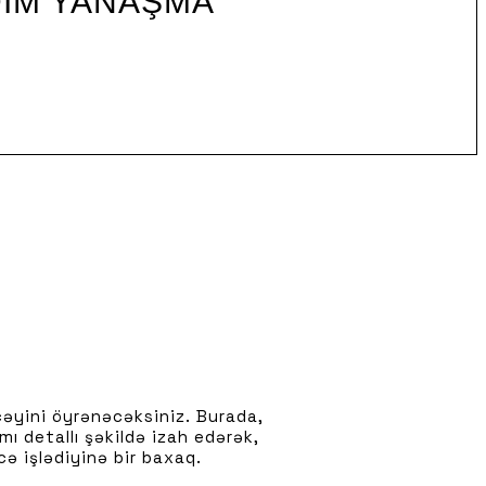
DIM YANAŞMA
cəyini öyrənəcəksiniz. Burada,
mı detallı şəkildə izah edərək,
cə işlədiyinə bir baxaq.