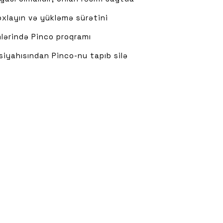
oxlayın və yükləmə sürətini
lərində Pinco proqramı
iyahısından Pinco-nu tapıb silə