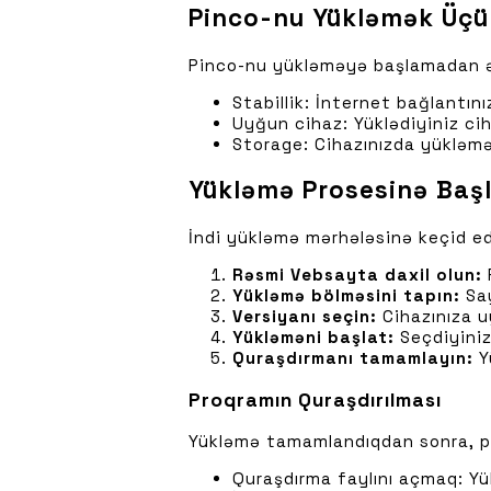
Pinco-nu Yükləmək Üçün
Pinco-nu yükləməyə başlamadan əvvə
Stabillik: İnternet bağlantın
Uyğun cihaz: Yüklədiyiniz ci
Storage: Cihazınızda yükləm
Yükləmə Prosesinə Baş
İndi yükləmə mərhələsinə keçid ed
Rəsmi Vebsayta daxil olun:
Yükləmə bölməsini tapın:
Say
Versiyanı seçin:
Cihazınıza uy
Yükləməni başlat:
Seçdiyiniz
Quraşdırmanı tamamlayın:
Y
Proqramın Quraşdırılması
Yükləmə tamamlandıqdan sonra, pro
Quraşdırma faylını açmaq: Yük