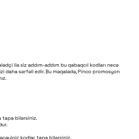
lədçi ilə siz addım-addım bu qabaqcıl kodları necə
nizi daha sərfəli edir. Bu məqalədə, Pinco promosyon
ız.
 tapa bilərsiniz.
dur.
cəyiniz kodlar tapa bilərsiniz.