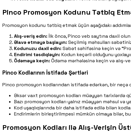
Pinco Promosyon Kodunu Tətbiq Etm
Promosyon kodunu tətbiq etmək üçün aşağıdakı addımları i
Alış-veriş edin:
İlk öncə, Pinco veb saytına daxil olun v
Əlavə etməyə başlayın:
Seçilmiş məhsulları səbətiniz
Kodunuzu daxil edin:
Səbət səhifəsinə keçin və “Pro
Endirimi təsdiqləyin:
Kodun keçərli olduğunu yoxlayın
Ödəməyə keçin:
Ödəmə mərhələsinə keçin və alış-ver
Pinco Kodlarının İstifadə Şərtləri
Pinco promosyon kodlarından istifadə edərkən, bir neçə q
Əksər vaxt promosyon kodları müəyyən tarixlərdə qü
Bazı promosyon kodları yalnız müəyyən məhsul və ya 
Kod uşaqlıqlarında bir daha istifadə edilə bilən kodlar
Endirimlerin birleştirilmpesi mümkün olmaya bilər, bu
Promosyon Kodları ilə Alış-Verişin Üst