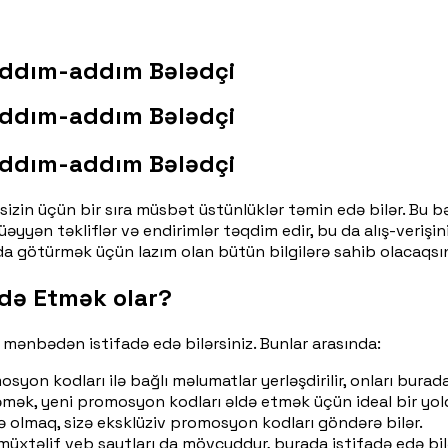
Addım-addım Bələdçi
Addım-addım Bələdçi
Addım-addım Bələdçi
zin üçün bir sıra müsbət üstünlüklər təmin edə bilər. Bu bə
əyyən təkliflər və endirimlər təqdim edir, bu da alış-verişi
götürmək üçün lazım olan bütün bilgilərə sahib olacaqsın
də Etmək olar?
ənbədən istifadə edə bilərsiniz. Bunlar arasında:
on kodları ilə bağlı məlumatlar yerləşdirilir, onları burada
əmək, yeni promosyon kodları əldə etmək üçün ideal bir yol
olmaq, sizə eksklüziv promosyon kodları göndərə bilər.
xtəlif veb saytları da mövcuddur, burada istifadə edə bilə