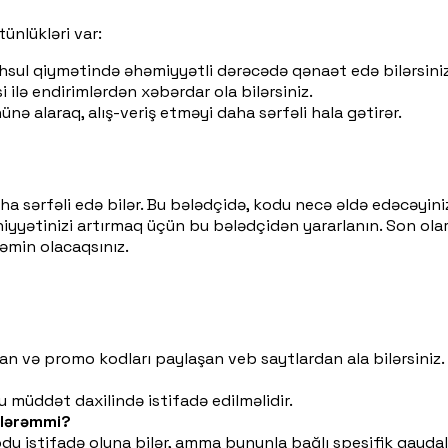
ünlükləri var:
əhsul qiymətində əhəmiyyətli dərəcədə qənaət edə bilərsiniz
 ilə endirimlərdən xəbərdar ola bilərsiniz.
nə alaraq, alış-veriş etməyi daha sərfəli hala gətirər.
 sərfəli edə bilər. Bu bələdçidə, kodu necə əldə edəcəyinizi,
niyyətinizi artırmaq üçün bu bələdçidən yararlanın. Son ol
əmin olacaqsınız.
n və promo kodları paylaşan veb saytlardan ala bilərsiniz.
?
 müddət daxilində istifadə edilməlidir.
ilərəmmi?
du istifadə oluna bilər, amma bununla bağlı spesifik qaydala