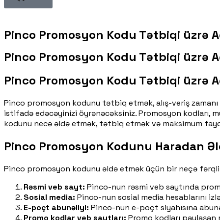
Pinco Promosyon Kodu Tətbiqi üzrə 
Pinco Promosyon Kodu Tətbiqi üzrə 
Pinco Promosyon Kodu Tətbiqi üzrə 
Pinco promosyon kodunu tətbiq etmək, alış-veriş zamanı si
istifadə edəcəyinizi öyrənəcəksiniz. Promosyon kodları, mü
kodunu necə əldə etmək, tətbiq etmək və maksimum fayda 
Pinco Promosyon Kodunu Haradan Əl
Pinco promosyon kodunu əldə etmək üçün bir neçə fərqli m
Rəsmi veb sayt:
Pinco-nun rəsmi veb saytında promosy
Sosial media:
Pinco-nun sosial media hesablarını izl
E-poçt abunəliyi:
Pinco-nun e-poçt siyahısına abunə 
Promo kodlar veb saytları:
Promo kodları paylaşan mü