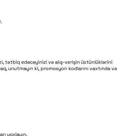
.
 tətbiq edəcəyinizi və alış-verişin üstünlüklərini
araq, unutmayın ki, promosyon kodlarını vaxtında və
rı yoxlayın.