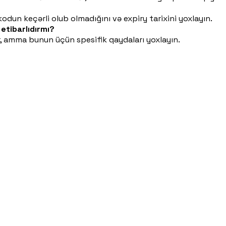
odun keçərli olub olmadığını və expiry tarixini yoxlayın.
etibarlıdırmı?
lər, amma bunun üçün spesifik qaydaları yoxlayın.