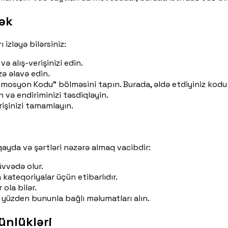
ək
zləyə bilərsiniz:
ə alış-verişinizi edin.
ə əlavə edin.
mosyon Kodu” bölməsini tapın. Burada, əldə etdiyiniz kodu 
 və endiriminizi təsdiqləyin.
işinizi tamamlayın.
ayda və şərtləri nəzərə almaq vacibdir:
vvədə olur.
kateqoriyalar üçün etibarlıdır.
 ola bilər.
 yüzden bununla bağlı məlumatları alın.
ünlükləri