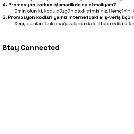
4. Promosyon kodum işləmədikdə nə etməliyəm?
Əmin olun ki, kodu düzgün daxil etmisiniz. Həmçinin, k
5. Promosyon kodları yalnız internetdəki alış-veriş üçün 
Xeyr, bəziləri fiziki mağazalarda da istifadə edilə bi
Stay Connected