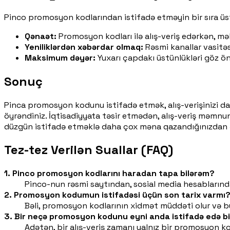
Pinco promosyon kodlarından istifadə etməyin bir sıra üst
Qənaət:
Promosyon kodları ilə alış-veriş edərkən, m
Yeniliklərdən xəbərdar olmaq:
Rəsmi kanallar vasitəsi
Maksimum dəyər:
Yuxarı çapdakı üstünlükləri göz önü
Sonuç
Pinca promosyon kodunu istifadə etmək, alış-verişinizi daha
öyrəndiniz. İqtisadiyyata təsir etmədən, alış-veriş məmnu
düzgün istifadə etməklə daha çox məna qazandığınızdan 
Tez-tez Verilən Suallar (FAQ)
1. Pinco promosyon kodlarını haradan tapa bilərəm?
Pinco-nun rəsmi saytından, sosial media hesablarında
2. Promosyon kodumun istifadəsi üçün son tarix varmı
Bəli, promosyon kodlarının xidmət müddəti olur və bu
3. Bir neçə promosyon kodunu eyni anda istifadə edə b
Adətən, bir alış-veriş zamanı yalnız bir promosyon ko