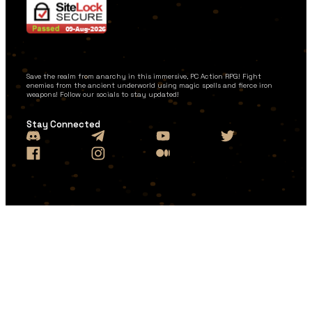
Save the realm from anarchy in this immersive, PC Action RPG! Fight
enemies from the ancient underworld using magic spells and fierce iron
weapons! Follow our socials to stay updated!
Stay Connected