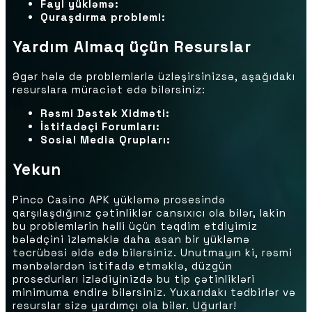
Fayl yükləmə:
Quraşdırma problemi:
Yardım Almaq üçün Resurslar
Əgər hələ də problemlərlə üzləşirsinizsə, aşağıdakı
resurslara müraciət edə bilərsiniz:
Rəsmi Dəstək Xidməti:
İstifadəçi Forumları:
Sosial Media Qrupları:
Yekun
Pinco Casino APK yükləmə prosesində
qarşılaşdığınız çətinliklər cansıxıcı ola bilər, lakin
bu problemlərin həlli üçün təqdim etdiyimiz
bələdçini izləməklə daha asan bir yükləmə
təcrübəsi əldə edə bilərsiniz. Unutmayın ki, rəsmi
mənbələrdən istifadə etməklə, düzgün
prosedurları izlədiyinizdə bu tip çətinlikləri
minimuma endirə bilərsiniz. Yuxarıdakı tədbirlər və
resurslar sizə yardımçı ola bilər. Uğurlar!