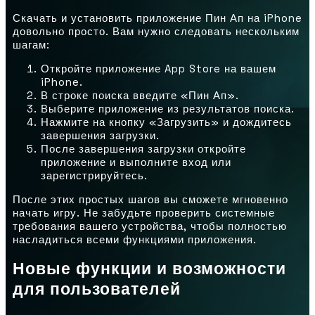
Скачать и установить приложение Пин Ап на iPhone
довольно просто. Вам нужно следовать нескольким
шагам:
Откройте приложение App Store на вашем
iPhone.
В строке поиска введите «Пин Ап».
Выберите приложение из результатов поиска.
Нажмите на кнопку «Загрузить» и дождитесь
завершения загрузки.
После завершения загрузки откройте
приложение и выполните вход или
зарегистрируйтесь.
После этих простых шагов вы сможете мгновенно
начать игру. Не забудьте проверить системные
требования вашего устройства, чтобы полностью
насладиться всеми функциями приложения.
Новые функции и возможности
для пользователей