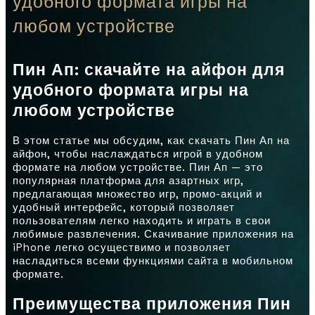
удобного формата игры на
любом устройстве
Пин Ап: скачайте на айфон для
удобного формата игры на
любом устройстве
В этом статье мы обсудим, как скачать Пин Ап на
айфон, чтобы наслаждаться игрой в удобном
формате на любом устройстве. Пин Ап — это
популярная платформа для азартных игр,
предлагающая множество игр, промо-акций и
удобный интерфейс, который позволяет
пользователям легко находить и играть в свои
любимые развлечения. Скачивание приложения на
iPhone легко осуществимо и позволяет
насладиться всеми функциями сайта в мобильном
формате.
Преимущества приложения Пин