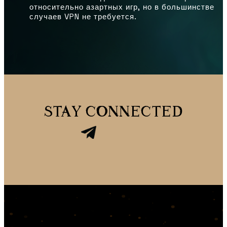
относительно азартных игр, но в большинстве
случаев VPN не требуется.
STAY CONNECTED