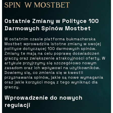
Spinów Mostbet
Ostatnie Zmiany w Polityce 100
Darmowych Spinów Mostbet
W ostatnim czasie platforma bukmacherska
Mostbet wprowadziła istotne zmiany w swojej
polityce dotyczącej 100 darmowych spinów.
Zmiany te mają na celu poprawę doświadczeń
graczy oraz zwiększenie atrakcyjności oferty. W
artykule przyjrzymy się szczegółowo nowym
zasadom oraz ich wpływowi na użytkowników.
Dowiemy się, co zmienia się w kwestii
przyznawania spinów, jakie są nowe wymagania
oraz jakie korzyści mogą z tego wyniknąć dla
graczy.
Wprowadzenie do nowych
regulacji