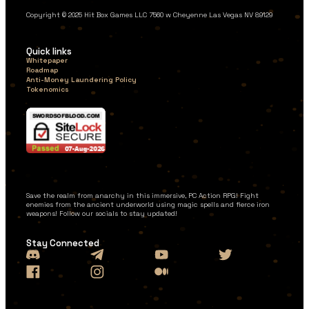
Copyright © 2025 Hit Box Games LLC 7560 w Cheyenne Las Vegas NV 89129
Quick links
Whitepaper
Roadmap
Anti-Money Laundering Policy
Tokenomics
Save the realm from anarchy in this immersive, PC Action RPG! Fight
enemies from the ancient underworld using magic spells and fierce iron
weapons! Follow our socials to stay updated!
Stay Connected