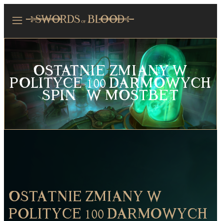
OSTATNIE ZMIANY W
POLITYCE 100 DARMOWYCH
SPINÓW MOSTBET
Ostatnie Zmiany w
Polityce 100 Darmowych