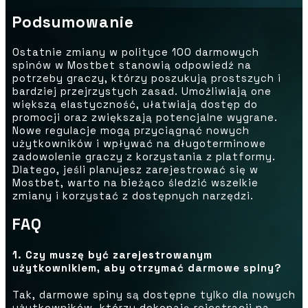
Podsumowanie
Ostatnie zmiany w polityce 100 darmowych
spinów w Mostbet stanowią odpowiedź na
potrzeby graczy, którzy poszukują prostszych i
bardziej przejrzystych zasad. Umożliwiają one
większą elastyczność, ułatwiają dostęp do
promocji oraz zwiększają potencjalne wygrane.
Nowe regulacje mogą przyciągnąć nowych
użytkowników i wpływać na długoterminowe
zadowolenie graczy z korzystania z platformy.
Dlatego, jeśli planujesz zarejestrować się w
Mostbet, warto na bieżąco śledzić wszelkie
zmiany i korzystać z dostępnych narzędzi.
FAQ
1. Czy muszę być zarejestrowanym
użytkownikiem, aby otrzymać darmowe spiny?
Tak, darmowe spiny są dostępne tylko dla nowych
użytkowników, którzy dokonają rejestracji na