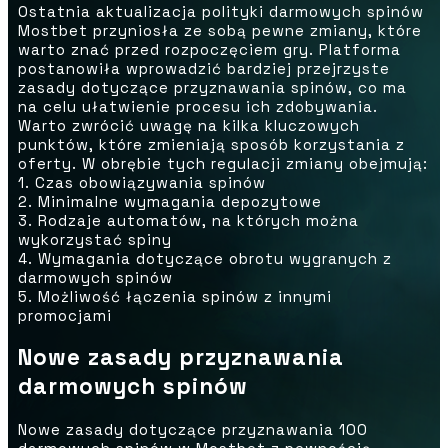
Ostatnia aktualizacja polityki darmowych spinów
Mostbet przyniosła ze sobą pewne zmiany, które
warto znać przed rozpoczęciem gry. Platforma
postanowiła wprowadzić bardziej przejrzyste
zasady dotyczące przyznawania spinów, co ma
na celu ułatwienie procesu ich zdobywania.
Warto zwrócić uwagę na kilka kluczowych
punktów, które zmieniają sposób korzystania z
oferty. W obrębie tych regulacji zmiany obejmują:
1. Czas obowiązywania spinów
2. Minimalne wymagania depozytowe
3. Rodzaje automatów, na których można
wykorzystać spiny
4. Wymagania dotyczące obrotu wygranych z
darmowych spinów
5. Możliwość łączenia spinów z innymi
promocjami
Nowe zasady przyznawania
darmowych spinów
Nowe zasady dotyczące przyznawania 100