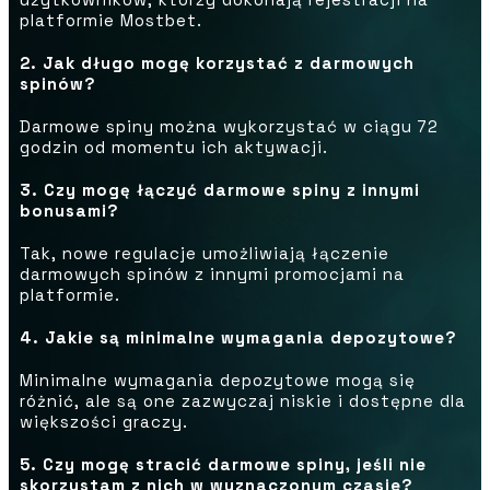
platformie Mostbet.
2. Jak długo mogę korzystać z darmowych
spinów?
Darmowe spiny można wykorzystać w ciągu 72
godzin od momentu ich aktywacji.
3. Czy mogę łączyć darmowe spiny z innymi
bonusami?
Tak, nowe regulacje umożliwiają łączenie
darmowych spinów z innymi promocjami na
platformie.
4. Jakie są minimalne wymagania depozytowe?
Minimalne wymagania depozytowe mogą się
różnić, ale są one zazwyczaj niskie i dostępne dla
większości graczy.
5. Czy mogę stracić darmowe spiny, jeśli nie
skorzystam z nich w wyznaczonym czasie?