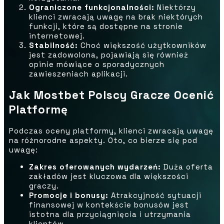
Ograniczone funkcjonalności:
Niektórzy
klienci zwracają uwagę na brak niektórych
funkcji, które są dostępne na stronie
internetowej.
Stabilność:
Choć większość użytkowników
jest zadowolona, pojawiają się również
opinie mówiące o sporadycznych
zawieszeniach aplikacji.
Jak Mostbet Polscy Gracze Ocenić
Platformę
Podczas oceny platformy, klienci zwracają uwagę
na różnorodne aspekty. Oto, co bierze się pod
uwagę:
Zakres oferowanych wydarzeń:
Duża oferta
zakładów jest kluczowa dla większości
graczy.
Promocje i bonusy:
Atrakcyjność sytuacji
finansowej w kontekście bonusów jest
istotna dla przyciągnięcia i utrzymania
klientów.