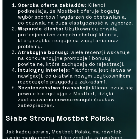
Szeroka oferta zakładów:
Klienci
podkreślają, że Mostbet oferuje bogaty
wybór sportów i wydarzeń do obstawiania,
co pozwala na dużą elastyczność w wyborze.
Wsparcie klienta:
Użytkownicy chwalą
profesjonalizm zespołu obsługi klienta,
który szybko reaguje na zapytania oraz
problemy.
Atrakcyjne bonusy:
wiele recenzji wskazuje
na konkurencyjne promocje i bonusy
powitalne, które zachęcają do rejestracji.
Intuicyjny interfejs:
Platforma jest łatwa w
nawigacji, co ułatwia nowym użytkownikom
rozpoczęcie przygody z zakładami.
Bezpieczeństwo transakcji:
Klienci czują się
pewnie korzystając z Mostbet, dzięki
zastosowaniu nowoczesnych środków
zabezpieczeń.
Słabe Strony Mostbet Polska
Jak każdy serwis, Mostbet Polska ma również
swoje mankamenty, które zostały zauważone