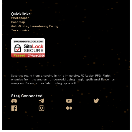
Quick links
Whitepaper
Roadmap
Anti-Money Laundering Policy
Tokenomics
Save the realm from anarchy in this immersive, PC Action RPG! Fight
enemies from the ancient underworld using magic spells and fierce iron
weapons! Follow our socials to stay updated!
Stay Connected