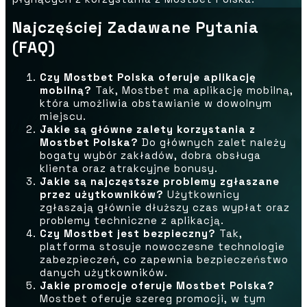
Najczęściej Zadawane Pytania
(FAQ)
Czy Mostbet Polska oferuje aplikację
mobilną?
Tak, Mostbet ma aplikację mobilną,
która umożliwia obstawianie w dowolnym
miejscu.
Jakie są główne zalety korzystania z
Mostbet Polska?
Do głównych zalet należy
bogaty wybór zakładów, dobra obsługa
klienta oraz atrakcyjne bonusy.
Jakie są najczęstsze problemy zgłaszane
przez użytkowników?
Użytkownicy
zgłaszają głównie dłuższy czas wypłat oraz
problemy techniczne z aplikacją.
Czy Mostbet jest bezpieczny?
Tak,
platforma stosuje nowoczesne technologie
zabezpieczeń, co zapewnia bezpieczeństwo
danych użytkowników.
Jakie promocje oferuje Mostbet Polska?
Mostbet oferuje szereg promocji, w tym