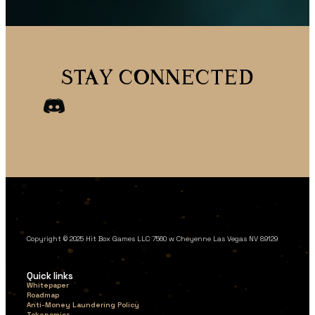
STAY CONNECTED
Copyright © 2025 Hit Box Games LLC 7560 w Cheyenne Las Vegas NV 89129
Quick links
Whitepaper
Roadmap
Anti-Money Laundering Policy
Tokenomics