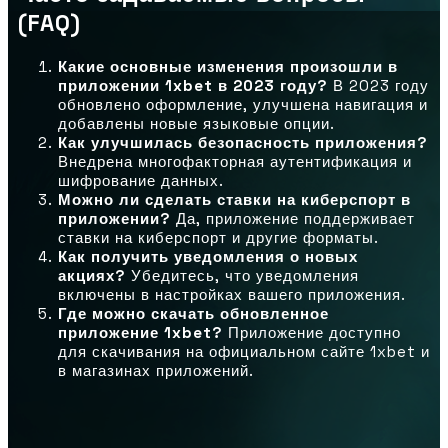
(FAQ)
Какие основные изменения произошли в
приложении 1xbet в 2023 году?
В 2023 году
обновлено оформление, улучшена навигация и
добавлены новые языковые опции.
Как улучшилась безопасность приложения?
Внедрена многофакторная аутентификация и
шифрование данных.
Можно ли сделать ставки на киберспорт в
приложении?
Да, приложение поддерживает
ставки на киберспорт и другие форматы.
Как получить уведомления о новых
акциях?
Убедитесь, что уведомления
включены в настройках вашего приложения.
Где можно скачать обновленное
приложение 1xbet?
Приложение доступно
для скачивания на официальном сайте 1xbet и
в магазинах приложений.