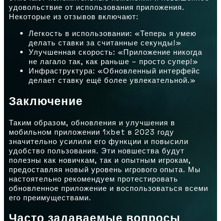
удовольствие от использования приложения.
Некоторые из отзывов включают:
Легкость в использовании: «Теперь я умею
делать ставки за считанные секунды!»
Улучшенная скорость: «Приложение никогда
не лагало так, как раньше – просто супер!»
Инфраструктура: «Обновленный интерфейс
делает ставку ещё более увлекательной.»
Заключение
Таким образом, обновления и улучшения в
мобильном приложении 1xbet в 2023 году
значительно усилили его функции и повысили
удобство пользования. Эти новшества будут
полезны как новичкам, так и опытным игрокам,
предоставляя новый уровень игрового опыта. Мы
настоятельно рекомендуем протестировать
обновленное приложение и воспользоваться всеми
его преимуществами.
Часто задаваемые вопросы