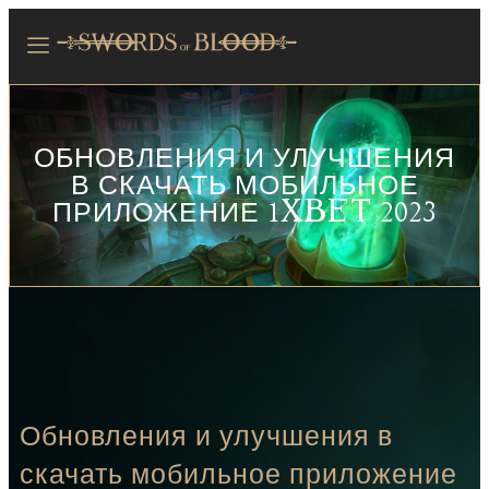
ОБНОВЛЕНИЯ И УЛУЧШЕНИЯ
В СКАЧАТЬ МОБИЛЬНОЕ
ПРИЛОЖЕНИЕ 1XBET 2023
Обновления и улучшения в
скачать мобильное приложение