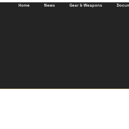
Home
News
Gear & Weapons
Docu