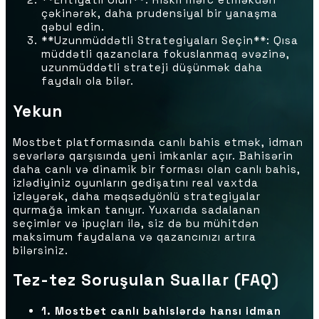
çəkinərək, daha prudensiyal bir yanaşma
qəbul edin.
**Uzunmüddətli Strategiyaları Seçin**: Qısa
müddətli qazanclara fokuslanmaq əvəzinə,
uzunmüddətli strateji düşünmək daha
faydalı ola bilər.
Yekun
Mostbet platformasında canlı bahis etmək, idman
sevərlərə qarşısında yeni imkanlar açır. Bahisərin
daha canlı və dinamik bir forması olan canlı bahis,
izlədiyiniz oyunların gedişatını real vaxtda
izləyərək, daha məqsədyönlü strategiyalar
qurmağa imkan tanıyır. Yuxarıda sadalanan
seçimlər və ipuçları ilə, siz də bu mühitdən
maksimum faydalana və qazancınızı artıra
bilərsiniz.
Tez-tez Soruşulan Suallar (FAQ)
1. Mostbet canlı bahislərdə hansı idman