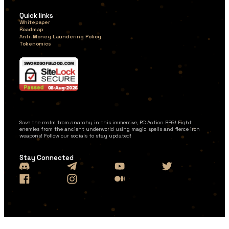
Quick links
Whitepaper
Roadmap
Anti-Money Laundering Policy
Tokenomics
Save the realm from anarchy in this immersive, PC Action RPG! Fight
enemies from the ancient underworld using magic spells and fierce iron
weapons! Follow our socials to stay updated!
Stay Connected