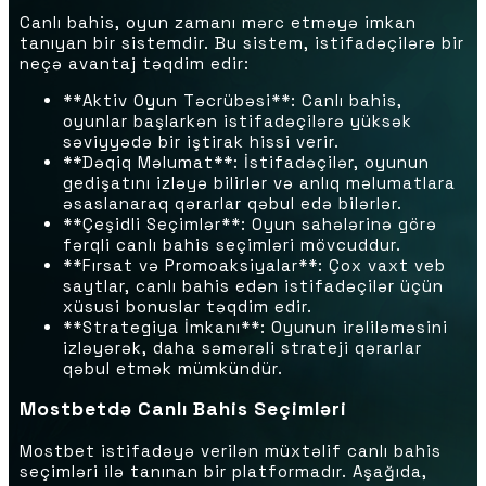
Canlı bahis, oyun zamanı mərc etməyə imkan
tanıyan bir sistemdir. Bu sistem, istifadəçilərə bir
neçə avantaj təqdim edir:
**Aktiv Oyun Təcrübəsi**: Canlı bahis,
oyunlar başlarkən istifadəçilərə yüksək
səviyyədə bir iştirak hissi verir.
**Dəqiq Məlumat**: İstifadəçilər, oyunun
gedişatını izləyə bilirlər və anlıq məlumatlara
əsaslanaraq qərarlar qəbul edə bilərlər.
**Çeşidli Seçimlər**: Oyun sahələrinə görə
fərqli canlı bahis seçimləri mövcuddur.
**Fırsat və Promoaksiyalar**: Çox vaxt veb
saytlar, canlı bahis edən istifadəçilər üçün
xüsusi bonuslar təqdim edir.
**Strategiya İmkanı**: Oyunun irəliləməsini
izləyərək, daha səmərəli strateji qərarlar
qəbul etmək mümkündür.
Mostbetdə Canlı Bahis Seçimləri
Mostbet istifadəyə verilən müxtəlif canlı bahis
seçimləri ilə tanınan bir platformadır. Aşağıda,