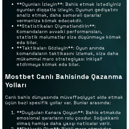
**Oyunları İzləyin**: Bahis etmək istədiyiniz
oyunları diqqətlə izləyin. Oyunun gedişatını
analiz etmək, daha səmərəli qərarlar
vermənizə kömək edəcəkdir.
**Statistikaları Qiymətləndirin**:
Komandaların əvvəlki performansları,
statistik məlumatlar sizə düşünməyə kömək
edə bilər.
**Taktikaları Gözləyin**: Oyun anında
komandaların taktikasını izləmək, sizə daha
mükəmməl mərc strategiyası inkişaf
etdirməyə kömək edə bilər.
Mostbet Canlı Bahisində Qazanma
Yolları
Canlı bahis dünyasında müvəffəqiyyət əldə etmək
üçün bəzi spesifik yollar var. Bunlar arasında:
**Duyğuları Kənara Qoyun**: Bahis etməkdə
emosional qərarların rolu çoxdur. Soğukkanlı
olmaq həmişə daha yaxşı nəticələr verir.
**Ehtiyatlı Olun**: Riskli mərc etməkdən