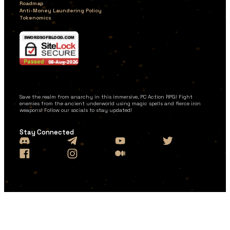
Roadmap
Anti-Money Laundering Policy
Tokenomics
Save the realm from anarchy in this immersive, PC Action RPG! Fight
enemies from the ancient underworld using magic spells and fierce iron
weapons! Follow our socials to stay updated!
Stay Connected