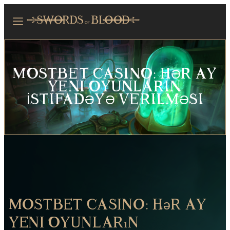
MOSTBET CASINO: HƏR AY
YENI OYUNLARIN
İSTIFADƏYƏ VERILMƏSI
Mostbet Casino: Hər Ay
Yeni Oyunların