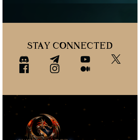
STAY CONNECTED