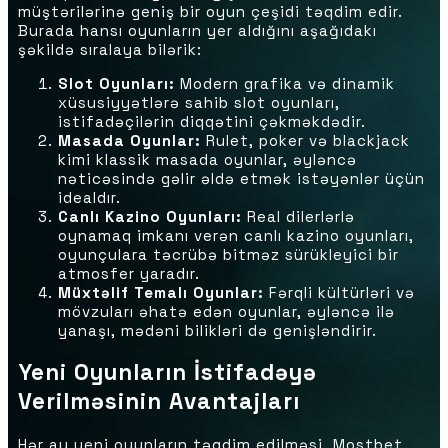
müştərilərinə geniş bir oyun çeşidi təqdim edir.
Burada hansı oyunların yer aldığını aşağıdakı
şəkildə sıralaya bilərik:
Slot Oyunları:
Modern grafika və dinamik
xüsusiyyətlərə sahib slot oyunları,
istifadəçilərin diqqətini çəkməkdədir.
Masada Oyunlar:
Rulet, poker və blackjack
kimi klassik masada oyunlar, əyləncə
nəticəsində gəlir əldə etmək istəyənlər üçün
idealdır.
Canlı Kazino Oyunları:
Real dilerlərlə
oynamaq imkanı verən canlı kazino oyunları,
oyunçulara təcrübə bitməz sürükleyici bir
atmosfer yaradır.
Müxtəlif Temalı Oyunlar:
Fərqli kültürləri və
mövzuları əhatə edən oyunlar, əyləncə ilə
yanaşı, mədəni bilikləri də genişləndirir.
Yeni Oyunların İstifadəyə
Verilməsinin Avantajları
Hər ay yeni oyunların təqdim edilməsi, Mostbet