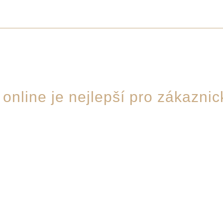
 online je nejlepší pro zákazni
ine je nejlepší pro zákaznickou podpo
zákaznická podpora klíčovým faktorem, který může rozh
n, že kvalitní zákaznická podpora zvyšuje důvěru hráčů
omto článku si přiblížíme nejlepší česká online kasina
o pro hráče tak důležité.
ické podpory v online kasinech
sadní pro spokojenost hráčů. Zde je několik důvodů, proč