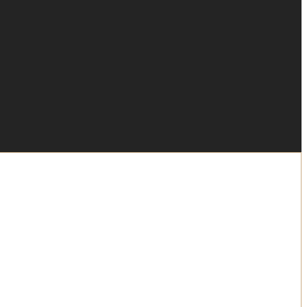
ZÁKAZNICKOU PODPORU?