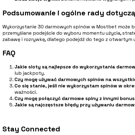
Podsumowanie i ogólne rady dotycz
Wykorzystanie 30 darmowych spinów w Mostbet może być
przemyślane podejście do wyboru momentu użycia, strateg
zabawę i rozrywkę, dlatego podejdź do tego z otwartym 
FAQ
Jakie sloty są najlepsze do wykorzystania darm
lub jackpoty.
Czy mogę używać darmowych spinów na wszystki
Co się stanie, jeśli nie wykorzystam spinów w okr
ważności.
Czy mogę połączyć darmowe spiny z innymi bonu
Jakie są najczęstsze błędy przy używaniu darmo
Stay Connected