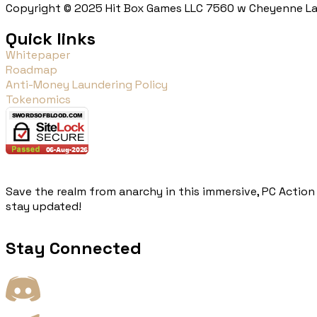
Copyright © 2025 Hit Box Games LLC 7560 w Cheyenne La
Quick links
Whitepaper
Roadmap
Anti-Money Laundering Policy
Tokenomics
Save the realm from anarchy in this immersive, PC Action
stay updated!
Stay Connected