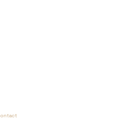
ontact