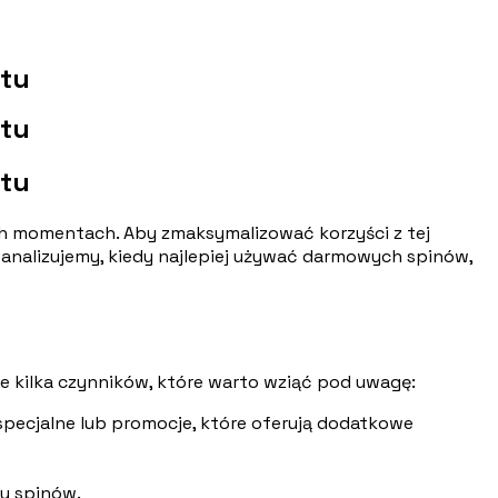
ktu
ktu
ktu
 momentach. Aby zmaksymalizować korzyści z tej
zeanalizujemy, kiedy najlepiej używać darmowych spinów,
 kilka czynników, które warto wziąć pod uwagę:
pecjalne lub promocje, które oferują dodatkowe
iu spinów.