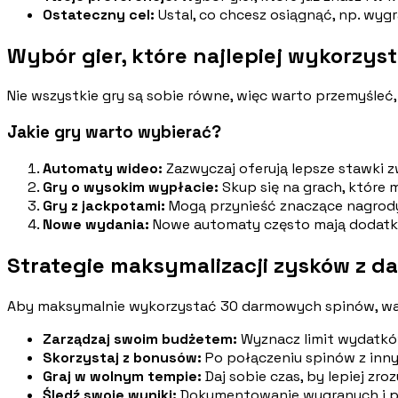
Ostateczny cel:
Ustal, co chcesz osiągnąć, np. wyg
Wybór gier, które najlepiej wykorzy
Nie wszystkie gry są sobie równe, więc warto przemyśleć
Jakie gry warto wybierać?
Automaty wideo:
Zazwyczaj oferują lepsze stawki z
Gry o wysokim wypłacie:
Skup się na grach, które 
Gry z jackpotami:
Mogą przynieść znaczące nagrody 
Nowe wydania:
Nowe automaty często mają dodatko
Strategie maksymalizacji zysków z 
Aby maksymalnie wykorzystać 30 darmowych spinów, wart
Zarządzaj swoim budżetem:
Wyznacz limit wydatków 
Skorzystaj z bonusów:
Po połączeniu spinów z inny
Graj w wolnym tempie:
Daj sobie czas, by lepiej zro
Śledź swoje wyniki:
Dokumentowanie wygranych i pr