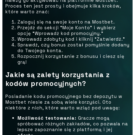
należy go aktywować na platformie Mostbet.
Proces ten jest prosty i obejmuje kilka kroków,
które warto znać:
Zaloguj się na swoje konto na Mostbet.
Przejdź do sekcji “Moje Konto” i wybierz
opcję “Wprowadź kod promocyjny.”
Wprowadź zdobyty kod i kliknij “Zatwierdź.”
Sprawdź, czy bonus został pomyślnie dodany
do Twojego konta.
Rozpocznij korzystanie z bonusu i ciesz się
grą!
Jakie są zalety korzystania z
kodów promocyjnych?
Posiadanie kodu promocyjnego bez depozytu w
Mostbet niesie za sobą wiele korzyści. Oto
niektóre z nich, które warto wziąć pod uwagę:
Możliwość testowania:
Gracze mogą
spróbować różnych zakładów, co pozwala na
lepsze zapoznanie się z platformą i jej