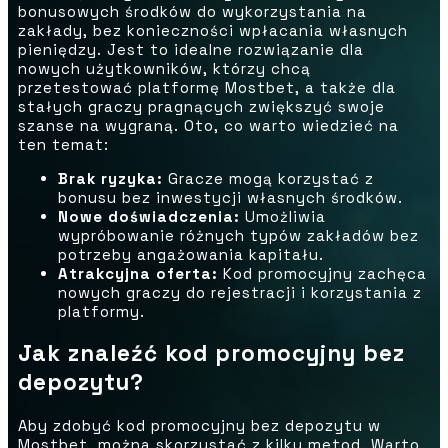
bonusowych środków do wykorzystania na
zakłady, bez konieczności wpłacania własnych
pieniędzy. Jest to idealne rozwiązanie dla
nowych użytkowników, którzy chcą
przetestować platformę Mostbet, a także dla
stałych graczy pragnących zwiększyć swoje
szanse na wygraną. Oto, co warto wiedzieć na
ten temat:
Brak ryzyka:
Gracze mogą korzystać z
bonusu bez inwestycji własnych środków.
Nowe doświadczenia:
Umożliwia
wypróbowanie różnych typów zakładów bez
potrzeby angażowania kapitału.
Atrakcyjna oferta:
Kod promocyjny zachęca
nowych graczy do rejestracji i korzystania z
platformy.
Jak znaleźć kod promocyjny bez
depozytu?
Aby zdobyć kod promocyjny bez depozytu w
Mostbet, można skorzystać z kilku metod. Warto