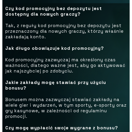
Czy kod promocyjny bez depozytu jest
dostępny dla nowych graczy?
Tak, z reguły kod promocyjny bez depozytu jest
przeznaczony dla nowych graczy, którzy właśnie
zakładają konto.
Jak długo obowiązuje kod promocyjny?
Kod promocyjny zazwyczaj ma określony czas
ważności, dlatego ważne jest, aby go aktywować
jak najszybciej po zdobyciu.
Jakie zakłady mogę stawiać przy użyciu
bonusu?
Bonusem można zazwyczaj stawiać zakłady na
wiele gier i wydarzeń, w tym sporty, e-sporty oraz
gry kasynowe, w zależności od regulaminu
promocji.
Czy mogę wypłacić swoje wygrane z bonusu?