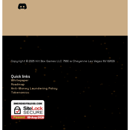
Copyright © 2025 Hit Box Games LLC 7560 w Cheyenne Las Vegas NV 89129
Quick links
Whitepaper
Roadmap
Anti-Money Laundering Policy
Tokenomics