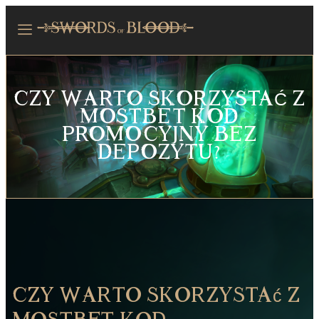
CZY WARTO SKORZYSTAĆ Z
MOSTBET KOD
PROMOCYJNY BEZ
DEPOZYTU?
Czy warto skorzystać z