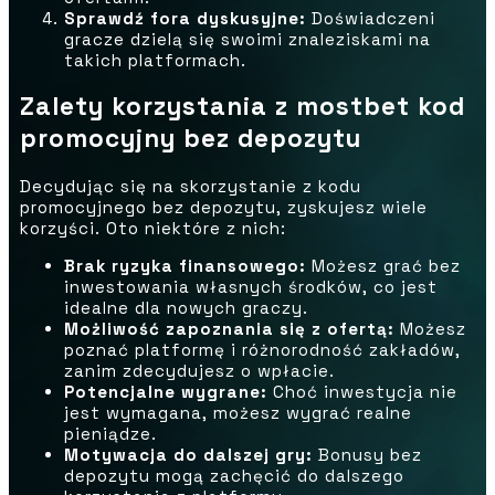
Sprawdź fora dyskusyjne:
Doświadczeni
gracze dzielą się swoimi znaleziskami na
takich platformach.
Zalety korzystania z mostbet kod
promocyjny bez depozytu
Decydując się na skorzystanie z kodu
promocyjnego bez depozytu, zyskujesz wiele
korzyści. Oto niektóre z nich:
Brak ryzyka finansowego:
Możesz grać bez
inwestowania własnych środków, co jest
idealne dla nowych graczy.
Możliwość zapoznania się z ofertą:
Możesz
poznać platformę i różnorodność zakładów,
zanim zdecydujesz o wpłacie.
Potencjalne wygrane:
Choć inwestycja nie
jest wymagana, możesz wygrać realne
pieniądze.
Motywacja do dalszej gry:
Bonusy bez
depozytu mogą zachęcić do dalszego