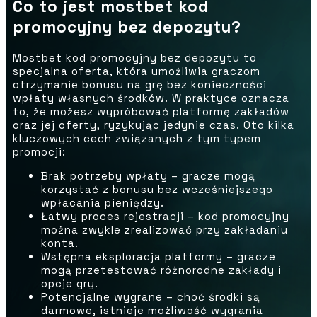
Co to jest mostbet kod
promocyjny bez depozytu?
Mostbet kod promocyjny bez depozytu to
specjalna oferta, która umożliwia graczom
otrzymanie bonusu na grę bez konieczności
wpłaty własnych środków. W praktyce oznacza
to, że możesz wypróbować platformę zakładów
oraz jej oferty, ryzykując jedynie czas. Oto kilka
kluczowych cech związanych z tym typem
promocji:
Brak potrzeby wpłaty – gracze mogą
korzystać z bonusu bez wcześniejszego
wpłacania pieniędzy.
Łatwy proces rejestracji – kod promocyjny
można zwykle zrealizować przy zakładaniu
konta.
Wstępna eksploracja platformy – gracze
mogą przetestować różnorodne zakłady i
opcje gry.
Potencjalne wygrane – choć środki są
darmowe, istnieje możliwość wygrania