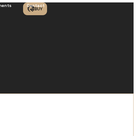
ments
Contact
BUY