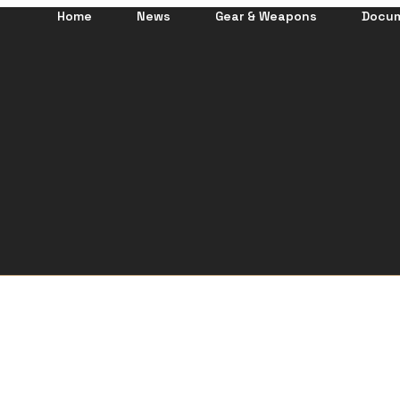
Home
News
Gear & Weapons
Docu