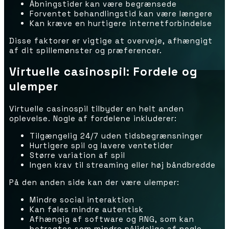
Åbningstider kan være begrænsede
Forventet behandlingstid kan være længere
Kan kræve en hurtigere internetforbindelse
Disse faktorer er vigtige at overveje, afhængigt
af dit spillemønster og præferencer.
Virtuelle casinospil: Fordele og
ulemper
Virtuelle casinospil tilbyder en helt anden
oplevelse. Nogle af fordelene inkluderer:
Tilgængelig 24/7 uden tidsbegrænsninger
Hurtigere spil og lavere ventetider
Større variation af spil
Ingen krav til streaming eller høj båndbredde
På den anden side kan der være ulemper:
Mindre social interaktion
Kan føles mindre autentisk
Afhængig af software og RNG, som kan
betragtes som mindre pålidelige af nogle