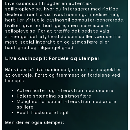
Live casinospil tilbyder en autentisk
spilleroplevelse, hvor du interagerer med rigtige
dealere i realtid via livestreaming. I modsætning
hertil er virtuelle casinospil computer-genererede,
hvilket giver en hurtigere, men mere isoleret
spiloplevelse. For at træffe det bedste valg
afhænger det af, hvad du som spiller værdsætter
mest: social interaktion og atmosfære eller
hastighed og tilgængelighed.
Live casinospil: Fordele og ulemper
Når vi ser på live casinospil, er der flere aspekter
at overveje. Først og fremmest er fordelene ved
live spil:
Autenticitet og interaktion med dealere
Højere spænding og atmosfære
Mulighed for social interaktion med andre
spillere
Reelt tidsbaseret spil
Men der er også ulemper: