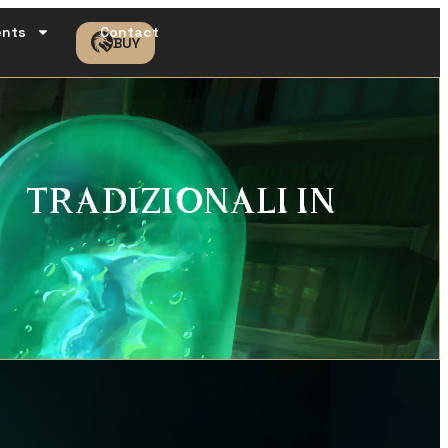
nts
Contact
BUY
 TRADIZIONALI IN