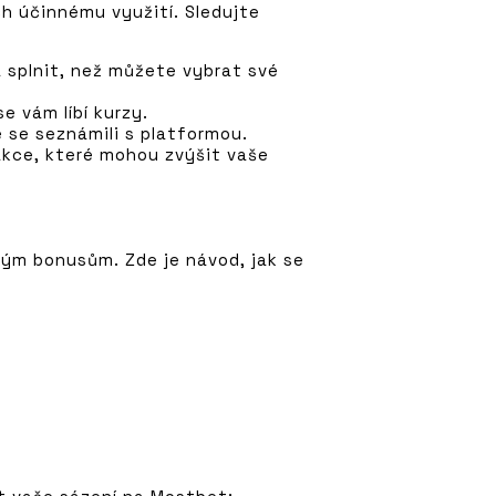
ch účinnému využití. Sledujte
 splnit, než můžete vybrat své
e vám líbí kurzy.
 se seznámili s platformou.
kce, které mohou zvýšit vaše
ným bonusům. Zde je návod, jak se