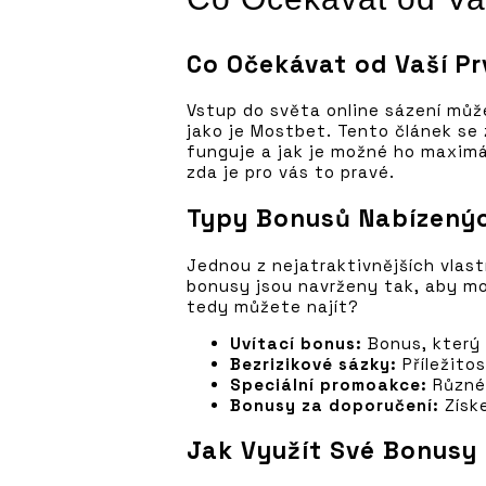
Co Očekávat od Vaší P
Vstup do světa online sázení můž
jako je Mostbet. Tento článek se
funguje a jak je možné ho maximá
zda je pro vás to pravé.
Typy Bonusů Nabízený
Jednou z nejatraktivnějších vlas
bonusy jsou navrženy tak, aby mot
tedy můžete najít?
Uvítací bonus:
Bonus, který 
Bezrizikové sázky:
Příležitos
Speciální promoakce:
Různé 
Bonusy za doporučení:
Získ
Jak Využít Své Bonusy