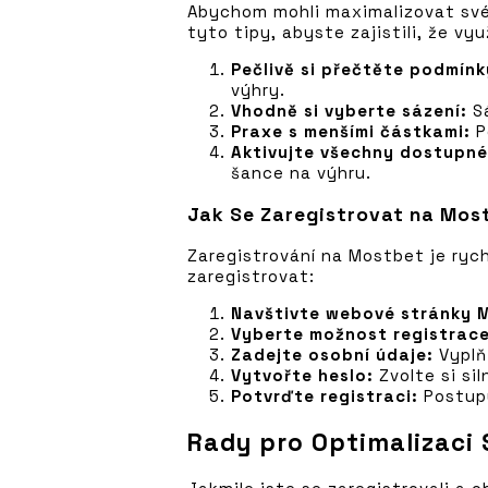
Abychom mohli maximalizovat své v
tyto tipy, abyste zajistili, že vy
Pečlivě si přečtěte podmínk
výhry.
Vhodně si vyberte sázení:
Sá
Praxe s menšími částkami:
P
Aktivujte všechny dostupné
šance na výhru.
Jak Se Zaregistrovat na Mos
Zaregistrování na Mostbet je ryc
zaregistrovat:
Navštivte webové stránky 
Vyberte možnost registrace
Zadejte osobní údaje:
Vyplňt
Vytvořte heslo:
Zvolte si si
Potvrďte registraci:
Postupu
Rady pro Optimalizaci 