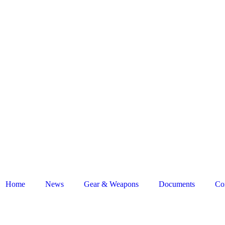
Home
News
Gear & Weapons
Documents
Co