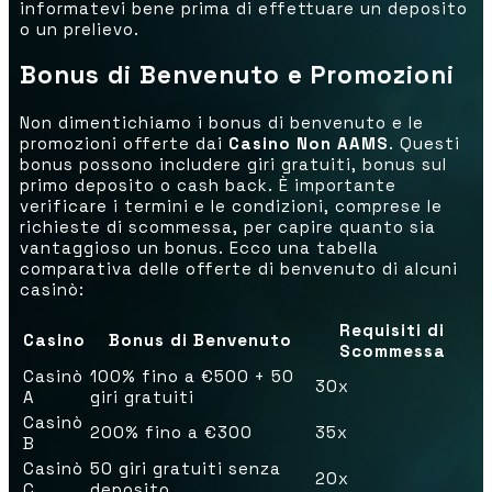
informatevi bene prima di effettuare un deposito
o un prelievo.
Bonus di Benvenuto e Promozioni
Non dimentichiamo i bonus di benvenuto e le
promozioni offerte dai
Casino Non AAMS
. Questi
bonus possono includere giri gratuiti, bonus sul
primo deposito o cash back. È importante
verificare i termini e le condizioni, comprese le
richieste di scommessa, per capire quanto sia
vantaggioso un bonus. Ecco una tabella
comparativa delle offerte di benvenuto di alcuni
casinò:
Requisiti di
Casino
Bonus di Benvenuto
Scommessa
Casinò
100% fino a €500 + 50
30x
A
giri gratuiti
Casinò
200% fino a €300
35x
B
Casinò
50 giri gratuiti senza
20x
C
deposito