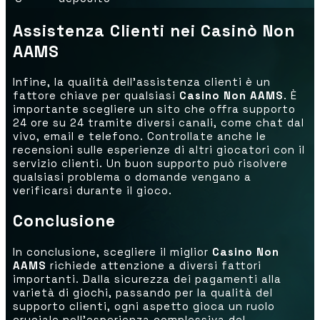
Assistenza Clienti nei Casinò Non
AAMS
Infine, la qualità dell’assistenza clienti è un
fattore chiave per qualsiasi
Casino Non AAMS
. È
importante scegliere un sito che offra supporto
24 ore su 24 tramite diversi canali, come chat dal
vivo, email e telefono. Controllate anche le
recensioni sulle esperienze di altri giocatori con il
servizio clienti. Un buon supporto può risolvere
qualsiasi problema o domande vengano a
verificarsi durante il gioco.
Conclusione
In conclusione, scegliere il miglior
Casino Non
AAMS
richiede attenzione a diversi fattori
importanti. Dalla sicurezza dei pagamenti alla
varietà di giochi, passando per la qualità del
supporto clienti, ogni aspetto gioca un ruolo
cruciale nell’esperienza complessiva del