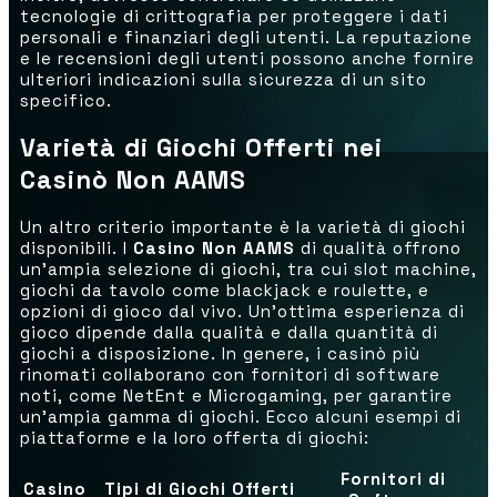
tecnologie di crittografia per proteggere i dati
personali e finanziari degli utenti. La reputazione
e le recensioni degli utenti possono anche fornire
ulteriori indicazioni sulla sicurezza di un sito
specifico.
Varietà di Giochi Offerti nei
Casinò Non AAMS
Un altro criterio importante è la varietà di giochi
disponibili. I
Casino Non AAMS
di qualità offrono
un’ampia selezione di giochi, tra cui slot machine,
giochi da tavolo come blackjack e roulette, e
opzioni di gioco dal vivo. Un’ottima esperienza di
gioco dipende dalla qualità e dalla quantità di
giochi a disposizione. In genere, i casinò più
rinomati collaborano con fornitori di software
noti, come NetEnt e Microgaming, per garantire
un’ampia gamma di giochi. Ecco alcuni esempi di
piattaforme e la loro offerta di giochi:
Fornitori di
Casino
Tipi di Giochi Offerti