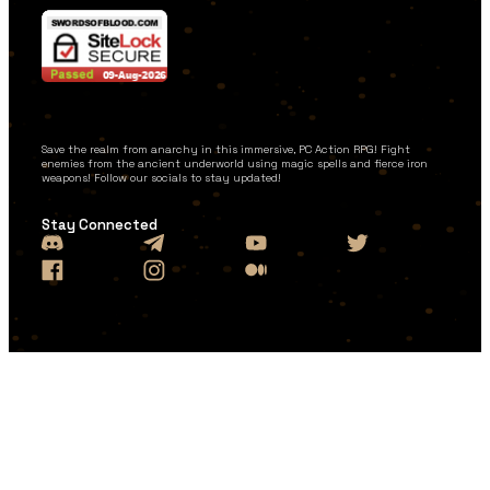
Save the realm from anarchy in this immersive, PC Action RPG! Fight
enemies from the ancient underworld using magic spells and fierce iron
weapons! Follow our socials to stay updated!
Stay Connected