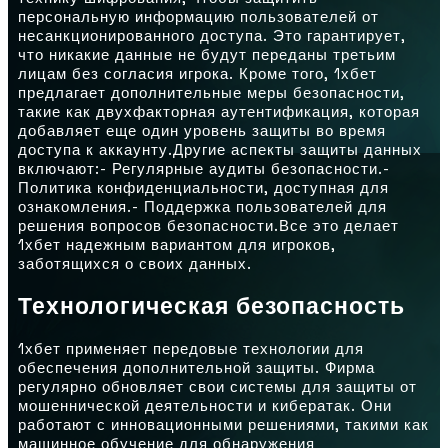
персональную информацию пользователей от
несанкционированного доступа. Это гарантирует,
что никакие данные не будут переданы третьим
лицам без согласия игрока. Кроме того, 1хбет
предлагает дополнительные меры безопасности,
такие как двухфакторная аутентификация, которая
добавляет еще один уровень защиты во время
доступа к аккаунту.Другие аспекты защиты данных
включают:- Регулярные аудиты безопасности.-
Политика конфиденциальности, доступная для
ознакомления.- Поддержка пользователей для
решения вопросов безопасности.Все это делает
1хбет надежным вариантом для игроков,
заботящихся о своих данных.
Технологическая безопасность
1хбет применяет передовые технологии для
обеспечения дополнительной защиты. Фирма
регулярно обновляет свои системы для защиты от
мошеннической деятельности и кибератак. Они
работают с инновационными решениями, такими как
машинное обучение для обнаружения