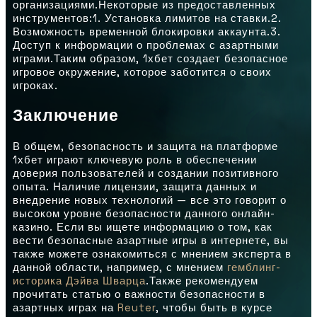
организациями.Некоторые из предоставленных
инструментов:1. Установка лимитов на ставки.2.
Возможность временной блокировки аккаунта.3.
Доступ к информации о проблемах с азартными
играми.Таким образом, 1хбет создает безопасное
игровое окружение, которое заботится о своих
игроках.
Заключение
В общем, безопасность и защита на платформе
1хбет играют ключевую роль в обеспечении
доверия пользователей и создании позитивного
опыта. Наличие лицензии, защита данных и
внедрение новых технологий — все это говорит о
высоком уровне безопасности данного онлайн-
казино. Если вы ищете информацию о том, как
вести безопасные азартные игры в интернете, вы
также можете ознакомиться с мнением эксперта в
данной области, например, с мнением
гемблинг-
историка Дэйва Шварца
.Также рекомендуем
прочитать статью о важности безопасности в
азартных играх на
Reuter
, чтобы быть в курсе