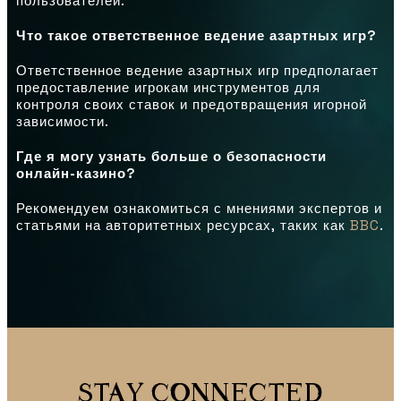
пользователей.
Что такое ответственное ведение азартных игр?
Ответственное ведение азартных игр предполагает
предоставление игрокам инструментов для
контроля своих ставок и предотвращения игорной
зависимости.
Где я могу узнать больше о безопасности
онлайн-казино?
Рекомендуем ознакомиться с мнениями экспертов и
статьями на авторитетных ресурсах, таких как
BBC
.
STAY CONNECTED