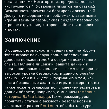
организациями.Некоторые из предоставленных
инструментов:1. Установка лимитов на ставки.2.
Возможность временной блокировки аккаунта.3.
Доступ к информации о проблемах с азартными
играми.Таким образом, 1хбет создает безопасное
игровое окружение, которое заботится о своих
игроках.
Заключение
В общем, безопасность и защита на платформе
1хбет играют ключевую роль в обеспечении
доверия пользователей и создании позитивного
опыта. Наличие лицензии, защита данных и
внедрение новых технологий — все это говорит о
высоком уровне безопасности данного онлайн-
казино. Если вы ищете информацию о том, как
вести безопасные азартные игры в интернете, вы
также можете ознакомиться с мнением эксперта в
данной области, например, с мнением
гемблинг-
историка Дэйва Шварца
.Также рекомендуем
прочитать статью о важности безопасности в
азартных играх на
Reuter
, чтобы быть в курсе