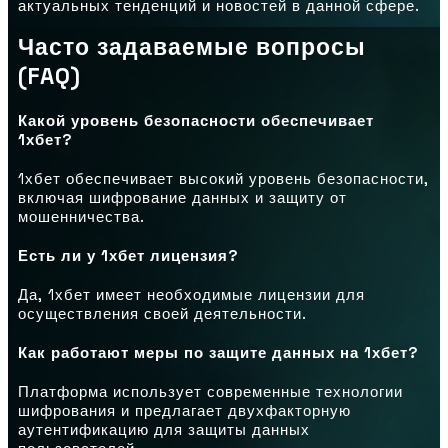
актуальных тенденций и новостей в данной сфере.
Часто задаваемые вопросы
(FAQ)
Какой уровень безопасности обеспечивает
1хбет?
1хбет обеспечивает высокий уровень безопасности,
включая шифрование данных и защиту от
мошенничества.
Есть ли у 1хбет лицензия?
Да, 1хбет имеет необходимые лицензии для
осуществления своей деятельности.
Как работают меры по защите данных на 1хбет?
Платформа использует современные технологии
шифрования и предлагает двухфакторную
аутентификацию для защиты данных