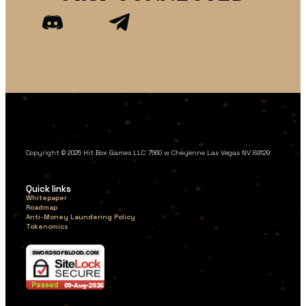
Copyright © 2025 Hit Box Games LLC 7560 w Cheyenne Las Vegas NV 89129
Quick links
Whitepaper
Roadmap
Anti-Money Laundering Policy
Tokenomics