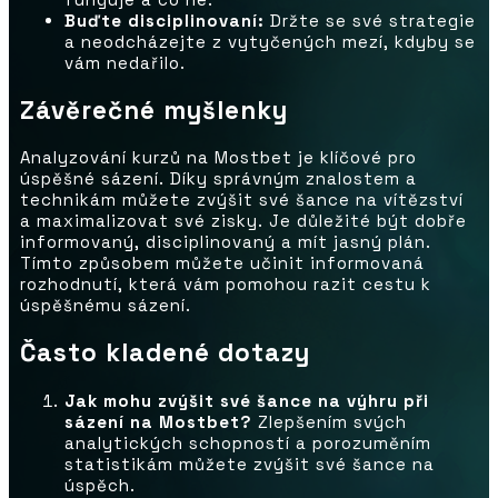
Buďte disciplinovaní:
Držte se své strategie
a neodcházejte z vytyčených mezí, kdyby se
vám nedařilo.
Závěrečné myšlenky
Analyzování kurzů na Mostbet je klíčové pro
úspěšné sázení. Díky správným znalostem a
technikám můžete zvýšit své šance na vítězství
a maximalizovat své zisky. Je důležité být dobře
informovaný, disciplinovaný a mít jasný plán.
Tímto způsobem můžete učinit informovaná
rozhodnutí, která vám pomohou razit cestu k
úspěšnému sázení.
Často kladené dotazy
Jak mohu zvýšit své šance na výhru při
sázení na Mostbet?
Zlepšením svých
analytických schopností a porozuměním
statistikám můžete zvýšit své šance na
úspěch.