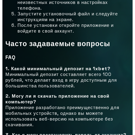
неизвестных источников в настройках
телефона.
Запустите установочный файл и следуйте
инструкциям на экране.
После установки откройте приложение и
войдите в свой аккаунт.
Часто задаваемые вопросы
FAQ
1. Какой минимальный депозит на 1xbet?
Минимальный депозит составляет всего 100
рублей, что делает вход в игру доступным для
большинства пользователей.
2. Могу ли я скачать приложение на свой
компьютер?
Приложение разработано преимущественно для
мобильных устройств, однако вы можете
использовать веб-версию на компьютере без
скачивания.
3. Как я могу восстановить пароль от аккаунта?