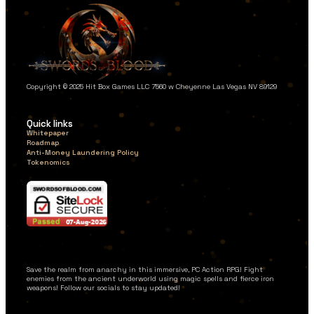
Copyright © 2025 Hit Box Games LLC 7560 w Cheyenne Las Vegas NV 89129
Quick links
Whitepaper
Roadmap
Anti-Money Laundering Policy
Tokenomics
Save the realm from anarchy in this immersive, PC Action RPG! Fight
enemies from the ancient underworld using magic spells and fierce iron
weapons! Follow our socials to stay updated!