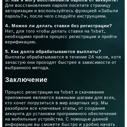
Для восстановления пароля посетите страницу
авторизации и воспользуйтесь функцией «Забыли
пароль?», после чего следуйте инструкциям.
4. Можно ли делать ставки без регистрации?
Нет, для того чтобы делать ставки на 1xbet,
необходимо пройти процесс регистрации и пройти
верификацию.
5. Как долго обрабатываются выплаты?
Выплаты обрабатываются в течение 24 часов, хотя
зачастую они проходят быстрее в зависимости от
выбранного метода.
Заключение
Процесс регистрации на 1xbet и скачивание
приложения являются важными шагами для всех,
кто хочет погрузиться в мир азартных игр. Мы
разобрали все ключевые этапы, от создания
аккаунта до установки программного обеспечения
на мобильные устройства. С помощью данной
информации вы сможете быстро и удобно начать